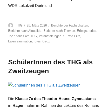
WDR Lokalzeit Dortmund
Autor
Veröffentlicht
Kategorien
THG
28. März 2026
Berichte der Fachschaften
,
am
Berichte nach Aktualität
,
Berichte nach Themen
,
Erfolgsstories
,
Schlagwörter
Top Stories am THG
,
Veranstaltungen
Erste Hilfe
,
Laienreanimation
,
rotes Kreuz
SchülerInnen des THG als
Zweitzeugen
Die
Klasse 7c des Theodor-Heuss-Gymnasiums
in Hagen
nahm im Rahmen der Lektüre des Romans