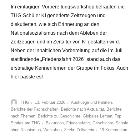
Im eintägigen Vorbereitungsworkshop befragten die
THG-Schüler KI generierte Zeitzeugen und
diskutierten, wie sich Erinnerung an den
Nationalsozialismus nach dem Ableben der
Zeitzeugen und im Zeitalter von KI gestalten wird.
Neben der inhaltlichen Vorbereitung auf die im Juli
stattfindende „Friedensfahrt 2026“ stand auch das
erstmalige Kennenlernen der Gruppe im Fokus. Auch
hier passte es!
Autor
Veröffentlicht
Kategorien
THG
13. Februar 2026
Ausfluege und Fahrten
,
am
Berichte der Fachschaften
,
Berichte nach Aktualität
,
Berichte
nach Themen
,
Berichte zu Geschichte
,
Globales Lernen
,
Top
Schlagwörter
Stories am THG
Exkursion
,
Friedensfahrt
,
Geschichte
,
Schule
zu
ohne Rassismus
,
Workshop
,
Zeche Zollverein
19 Kommentare
Vorbe