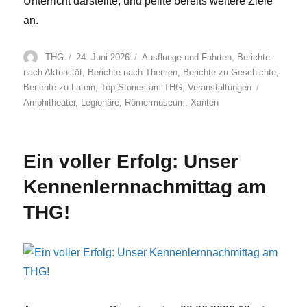
Unterricht darstellte, und peilte bereits weitere Ziele
an.
Autor
Veröffentlicht
Kategorien
THG
24. Juni 2026
Ausfluege und Fahrten
,
Berichte
am
nach Aktualität
,
Berichte nach Themen
,
Berichte zu Geschichte
,
Schlagwört
Berichte zu Latein
,
Top Stories am THG
,
Veranstaltungen
Amphitheater
,
Legionäre
,
Römermuseum
,
Xanten
Ein voller Erfolg: Unser
Kennenlernnachmittag am
THG!