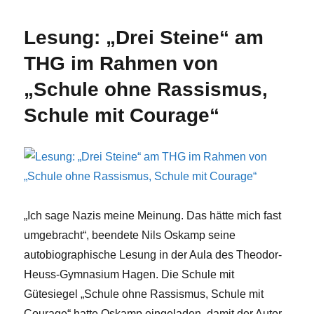
für
die
Lesung: „Drei Steine“ am
Friede
2026
THG im Rahmen von
„Schule ohne Rassismus,
Schule mit Courage“
„Ich sage Nazis meine Meinung. Das hätte mich fast
umgebracht“, beendete Nils Oskamp seine
autobiographische Lesung in der Aula des Theodor-
Heuss-Gymnasium Hagen. Die Schule mit
Gütesiegel „Schule ohne Rassismus, Schule mit
Courage“ hatte Oskamp eingeladen, damit der Autor