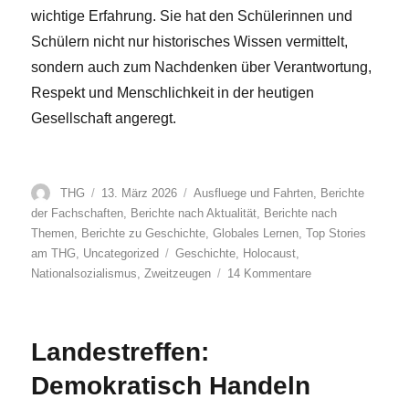
wichtige Erfahrung. Sie hat den Schülerinnen und
Schülern nicht nur historisches Wissen vermittelt,
sondern auch zum Nachdenken über Verantwortung,
Respekt und Menschlichkeit in der heutigen
Gesellschaft angeregt.
Autor
Veröffentlicht
Kategorien
THG
13. März 2026
Ausfluege und Fahrten
,
Berichte
am
der Fachschaften
,
Berichte nach Aktualität
,
Berichte nach
Themen
,
Berichte zu Geschichte
,
Globales Lernen
,
Top Stories
Schlagwörter
am THG
,
Uncategorized
Geschichte
,
Holocaust
,
zu
Nationalsozialismus
,
Zweitzeugen
14 Kommentare
SchülerInnen
des
THG
Landestreffen:
als
Zweitzeugen
Demokratisch Handeln