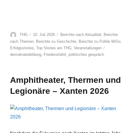
Autor
Veröffentlicht
Kategorien
THG
10. Juli 2026
Berichte nach Aktualität
,
Berichte
am
nach Themen
,
Berichte zu Geschichte
,
Berichte zu Politik-WiSo
,
Schlagwörter
Erfolgsstories
,
Top Stories am THG
,
Veranstaltungen
demokratiebildung
,
Friedensfahrt
,
politisches gespräch
Amphitheater, Thermen und
Legionäre – Xanten 2026