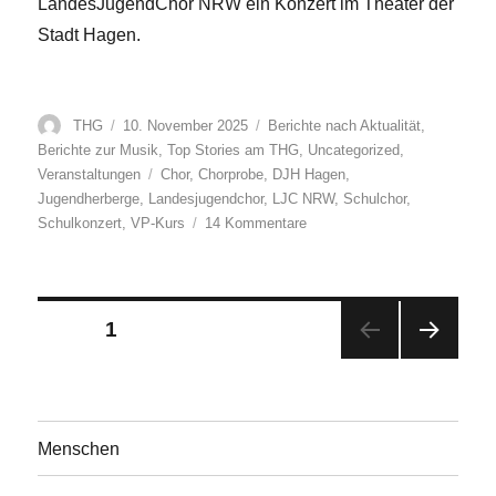
LandesJugendChor NRW ein Konzert im Theater der
Stadt Hagen.
Autor
Veröffentlicht
Kategorien
THG
10. November 2025
Berichte nach Aktualität
,
am
Berichte zur Musik
,
Top Stories am THG
,
Uncategorized
,
Schlagwörter
Veranstaltungen
Chor
,
Chorprobe
,
DJH Hagen
,
Jugendherberge
,
Landesjugendchor
,
LJC NRW
,
Schulchor
,
zu
Schulkonzert
,
VP-Kurs
14 Kommentare
Begegnung
mit
dem
Landesjugendchor
Beitragsnavigation
SEITE
1
NRW
NÄC
HST
E
SEIT
Menschen
E