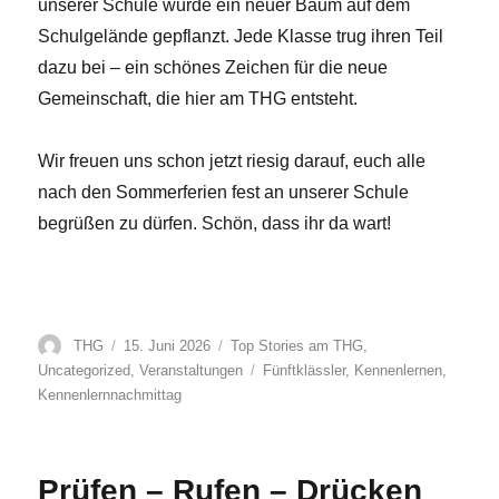
unserer Schule wurde ein neuer Baum auf dem
Schulgelände gepflanzt. Jede Klasse trug ihren Teil
dazu bei – ein schönes Zeichen für die neue
Gemeinschaft, die hier am THG entsteht.
Wir freuen uns schon jetzt riesig darauf, euch alle
nach den Sommerferien fest an unserer Schule
begrüßen zu dürfen. Schön, dass ihr da wart!
Autor
Veröffentlicht
Kategorien
THG
15. Juni 2026
Top Stories am THG
,
am
Schlagwörter
Uncategorized
,
Veranstaltungen
Fünftklässler
,
Kennenlernen
,
Kennenlernnachmittag
Prüfen – Rufen – Drücken