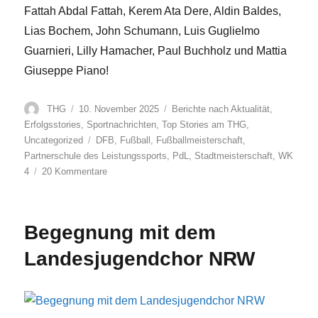
Fattah Abdal Fattah, Kerem Ata Dere, Aldin Baldes,
Lias Bochem, John Schumann, Luis Guglielmo
Guarnieri, Lilly Hamacher, Paul Buchholz und Mattia
Giuseppe Piano!
Autor
Veröffentlicht
Kategorien
THG
10. November 2025
Berichte nach Aktualität
,
am
Erfolgsstories
,
Sportnachrichten
,
Top Stories am THG
,
Schlagwörter
Uncategorized
DFB
,
Fußball
,
Fußballmeisterschaft
,
Partnerschule des Leistungssports
,
PdL
,
Stadtmeisterschaft
,
WK
zu
4
20 Kommentare
THG-
Team
erneut
Begegnung mit dem
Stadtmeister
im
Landesjugendchor NRW
Fußball