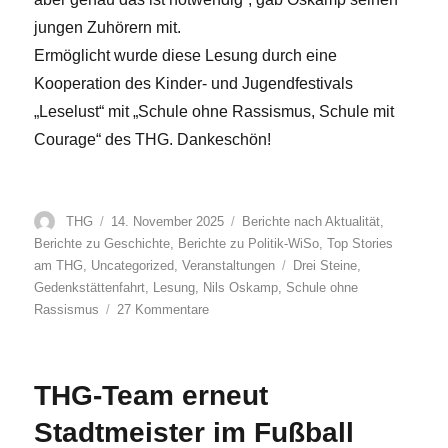
jungen Zuhörern mit.
Ermöglicht wurde diese Lesung durch eine
Kooperation des Kinder- und Jugendfestivals
„Leselust“ mit „Schule ohne Rassismus, Schule mit
Courage“ des THG. Dankeschön!
Autor
Veröffentlicht
Kategorien
THG
14. November 2025
Berichte nach Aktualität
,
am
Berichte zu Geschichte
,
Berichte zu Politik-WiSo
,
Top Stories
Schlagwörter
am THG
,
Uncategorized
,
Veranstaltungen
Drei Steine
,
Gedenkstättenfahrt
,
Lesung
,
Nils Oskamp
,
Schule ohne
zu
Rassismus
27 Kommentare
Lesung:
„Drei
Steine“
THG-Team erneut
am
THG
Stadtmeister im Fußball
im