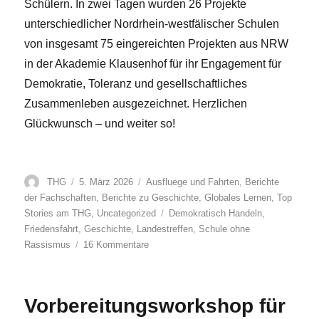
Schülern. In zwei Tagen wurden 26 Projekte
unterschiedlicher Nordrhein-westfälischer Schulen
von insgesamt 75 eingereichten Projekten aus NRW
in der Akademie Klausenhof für ihr Engagement für
Demokratie, Toleranz und gesellschaftliches
Zusammenleben ausgezeichnet. Herzlichen
Glückwunsch – und weiter so!
Autor
Veröffentlicht
Kategorien
THG
5. März 2026
Ausfluege und Fahrten
,
Berichte
am
der Fachschaften
,
Berichte zu Geschichte
,
Globales Lernen
,
Top
Schlagwörter
Stories am THG
,
Uncategorized
Demokratisch Handeln
,
Friedensfahrt
,
Geschichte
,
Landestreffen
,
Schule ohne
zu
Rassismus
16 Kommentare
Landestreffen:
Demokratisch
Handeln
Vorbereitungsworkshop für