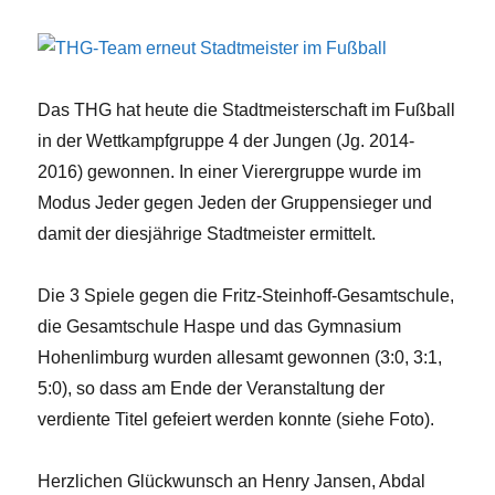
Rahmen
von
„Schule
ohne
Rassismus,
Das THG hat heute die Stadtmeisterschaft im Fußball
Schule
in der Wettkampfgruppe 4 der Jungen (Jg. 2014-
mit
Courage“
2016) gewonnen. In einer Vierergruppe wurde im
Modus Jeder gegen Jeden der Gruppensieger und
damit der diesjährige Stadtmeister ermittelt.
Die 3 Spiele gegen die Fritz-Steinhoff-Gesamtschule,
die Gesamtschule Haspe und das Gymnasium
Hohenlimburg wurden allesamt gewonnen (3:0, 3:1,
5:0), so dass am Ende der Veranstaltung der
verdiente Titel gefeiert werden konnte (siehe Foto).
Herzlichen Glückwunsch an Henry Jansen, Abdal