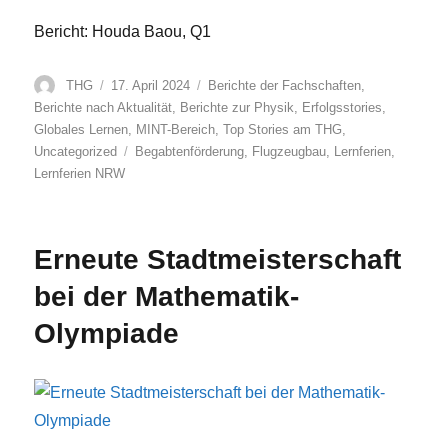
Bericht: Houda Baou, Q1
Autor
Veröffentlicht
Kategorien
THG
17. April 2024
Berichte der Fachschaften
,
am
Berichte nach Aktualität
,
Berichte zur Physik
,
Erfolgsstories
,
Globales Lernen
,
MINT-Bereich
,
Top Stories am THG
,
Schlagwörter
Uncategorized
Begabtenförderung
,
Flugzeugbau
,
Lernferien
,
Lernferien NRW
Erneute Stadtmeisterschaft
bei der Mathematik-
Olympiade