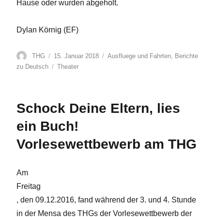
Hause oder wurden abgeholt.
Dylan Körnig (EF)
Autor
Veröffentlicht
Kategorien
THG
15. Januar 2018
Ausfluege und Fahrten
,
Berichte
am
Schlagwörter
zu Deutsch
Theater
Schock Deine Eltern, lies
ein Buch!
Vorlesewettbewerb am THG
Am
Freitag
, den 09.12.2016, fand während der 3. und 4. Stunde
in der Mensa des THGs der Vorlesewettbewerb der