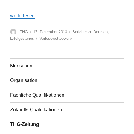
„„Seitenforscher“ am THG – Vorlesewettbewerb 2013“
weiterlesen
Autor
Veröffentlicht
Kategorien
THG
17. Dezember 2013
Berichte zu Deutsch
,
am
Schlagwörter
Erfolgsstories
Vorlesewettbewerb
Menschen
Organisation
Fachliche Qualifikationen
Zukunfts-Qualifikationen
THG-Zeitung