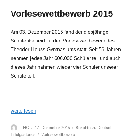
Vorlesewettbewerb 2015
Am 03. Dezember 2015 fand der diesjährige
Schulentscheid für den Vorlesewettbewerb des
Theodor-Heuss-Gymnasiums statt. Seit 56 Jahren
nehmen jedes Jahr 600.000 Schüler teil und auch
dieses Jahr nahmen wieder vier Schüler unserer
Schule teil.
„Vorlesewettbewerb 2015“
weiterlesen
Autor
Veröffentlicht
Kategorien
THG
17. Dezember 2015
Berichte zu Deutsch
,
am
Schlagwörter
Erfolgsstories
Vorlesewettbewerb