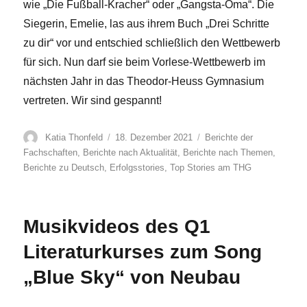
wie „Die Fußball-Kracher“ oder „Gangsta-Oma“. Die
Siegerin, Emelie, las aus ihrem Buch „Drei Schritte
zu dir“ vor und entschied schließlich den Wettbewerb
für sich. Nun darf sie beim Vorlese-Wettbewerb im
nächsten Jahr in das Theodor-Heuss Gymnasium
vertreten. Wir sind gespannt!
Autor
Veröffentlicht
Kategorien
Katia Thonfeld
18. Dezember 2021
Berichte der
am
Fachschaften
,
Berichte nach Aktualität
,
Berichte nach Themen
,
Berichte zu Deutsch
,
Erfolgsstories
,
Top Stories am THG
Musikvideos des Q1
Literaturkurses zum Song
„Blue Sky“ von Neubau