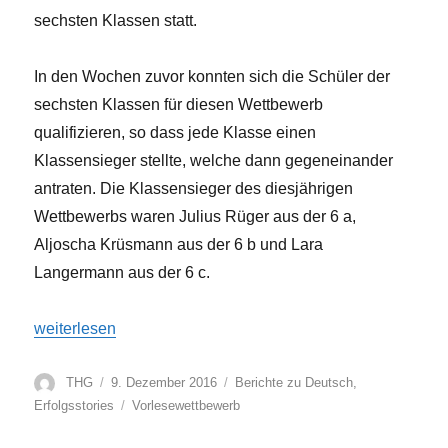
sechsten Klassen statt.
In den Wochen zuvor konnten sich die Schüler der
sechsten Klassen für diesen Wettbewerb
qualifizieren, so dass jede Klasse einen
Klassensieger stellte, welche dann gegeneinander
antraten. Die Klassensieger des diesjährigen
Wettbewerbs waren Julius Rüger aus der 6 a,
Aljoscha Krüsmann aus der 6 b und Lara
Langermann aus der 6 c.
„Schock Deine Eltern, lies ein Buch! Vorlesewettbewerb 
weiterlesen
Autor
Veröffentlicht
Kategorien
THG
9. Dezember 2016
Berichte zu Deutsch
,
am
Schlagwörter
Erfolgsstories
Vorlesewettbewerb