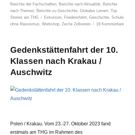
am
Berichte der Fachschaften
,
Berichte nach Aktualität
,
Berichte
nach Themen
,
Berichte zu Geschichte
,
Globales Lernen
,
Top
Schlagwörter
Stories am THG
Exkursion
,
Friedensfahrt
,
Geschichte
,
Schule
zu
ohne Rassismus
,
Workshop
,
Zeche Zollverein
19 Kommentare
Vorbe
für
die
Gedenkstättenfahrt der 10.
Friede
2026
Klassen nach Krakau /
Auschwitz
Polen / Krakau. Vom 23.-27. Oktober 2023 fand
erstmals am THG im Rahmen des