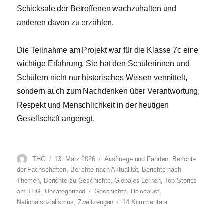
Schicksale der Betroffenen wachzuhalten und
anderen davon zu erzählen.
Die Teilnahme am Projekt war für die Klasse 7c eine
wichtige Erfahrung. Sie hat den Schülerinnen und
Schülern nicht nur historisches Wissen vermittelt,
sondern auch zum Nachdenken über Verantwortung,
Respekt und Menschlichkeit in der heutigen
Gesellschaft angeregt.
Autor
Veröffentlicht
Kategorien
THG
13. März 2026
Ausfluege und Fahrten
,
Berichte
am
der Fachschaften
,
Berichte nach Aktualität
,
Berichte nach
Themen
,
Berichte zu Geschichte
,
Globales Lernen
,
Top Stories
Schlagwörter
am THG
,
Uncategorized
Geschichte
,
Holocaust
,
zu
Nationalsozialismus
,
Zweitzeugen
14 Kommentare
SchülerInnen