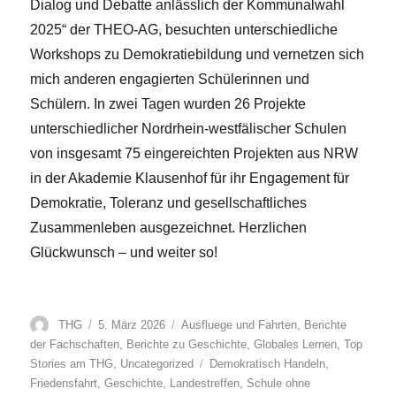
Dialog und Debatte anlässlich der Kommunalwahl
2025“ der THEO-AG, besuchten unterschiedliche
Workshops zu Demokratiebildung und vernetzen sich
mich anderen engagierten Schülerinnen und
Schülern. In zwei Tagen wurden 26 Projekte
unterschiedlicher Nordrhein-westfälischer Schulen
von insgesamt 75 eingereichten Projekten aus NRW
in der Akademie Klausenhof für ihr Engagement für
Demokratie, Toleranz und gesellschaftliches
Zusammenleben ausgezeichnet. Herzlichen
Glückwunsch – und weiter so!
Autor
Veröffentlicht
Kategorien
THG
5. März 2026
Ausfluege und Fahrten
,
Berichte
am
der Fachschaften
,
Berichte zu Geschichte
,
Globales Lernen
,
Top
Schlagwörter
Stories am THG
,
Uncategorized
Demokratisch Handeln
,
Friedensfahrt
,
Geschichte
,
Landestreffen
,
Schule ohne