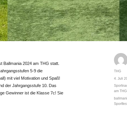
fest Ballmania 2024 am THG statt.
Jahrgangsstufen 5-9 die
Autor
THG
ll) mit viel Motivation und Spaß!
Veröffent
4. Juli 
am
und der Jahrgangsstufe 10. Das
Kategor
Sportna
am THG
ige Gewinner ist die Klasse 7c! Sie
Schlagw
ballman
Sportfes