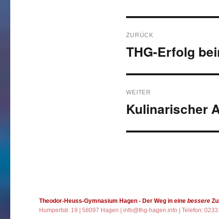
Beitragsnavigati
ZURÜCK
THG-Erfolg be
Vorheriger
Beitrag:
WEITER
Kulinarischer 
Nächster
Beitrag:
Theodor-Heuss-Gymnasium Hagen
- Der Weg in eine
bessere
Zu
Humpertstr. 19 | 58097 Hagen |
info@thg-hagen.info
| Telefon: 023