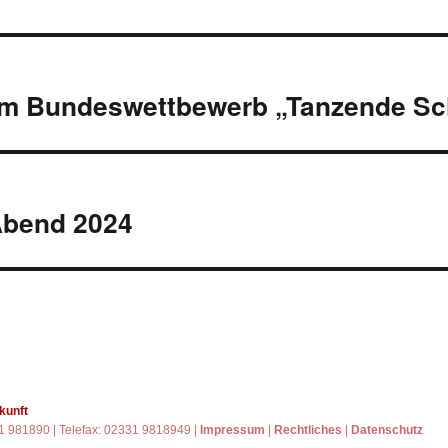
on
im Bundeswettbewerb „Tanzende Sc
Abend 2024
kunft
31 981890 | Telefax: 02331 9818949 |
Impressum
|
Rechtliches
|
Datenschutz