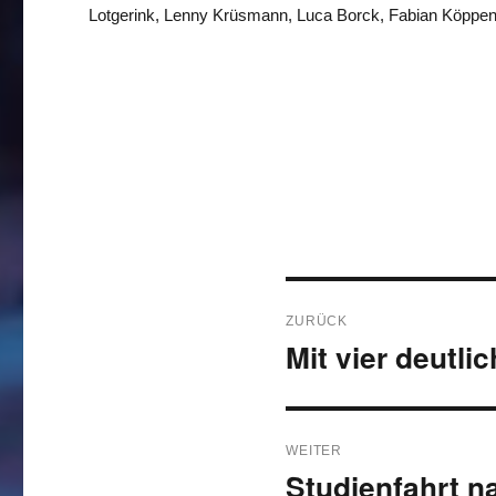
Lotgerink, Lenny Krüsmann, Luca Borck, Fabian Köppe
Beitragsnavigati
ZURÜCK
Mit vier deutli
Vorheriger
Beitrag:
WEITER
Studienfahrt n
Nächster