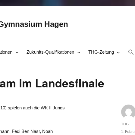
-Gymnasium Hagen
ationen
Zukunfts-Qualifikationen
THG-Zeitung
eam im Landesfinale
10) spielen auch die WK II Jungs
Autor
THG
rmann, Fedi Ben Nasr, Noah
Veröffent
1. Febru