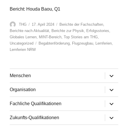
Bericht: Houda Baou, Q1
Autor
Veröffentlicht
Kategorien
THG
17. April 2024
Berichte der Fachschaften
,
am
Berichte nach Aktualität
,
Berichte zur Physik
,
Erfolgsstories
,
Globales Lernen
,
MINT-Bereich
,
Top Stories am THG
,
Schlagwörter
Uncategorized
Begabtenförderung
,
Flugzeugbau
,
Lernferien
,
Lernferien NRW
Untermen
Menschen
anzeigen
Untermen
Organisation
anzeigen
Untermen
Fachliche Qualifikationen
anzeigen
Untermen
Zukunfts-Qualifikationen
anzeigen