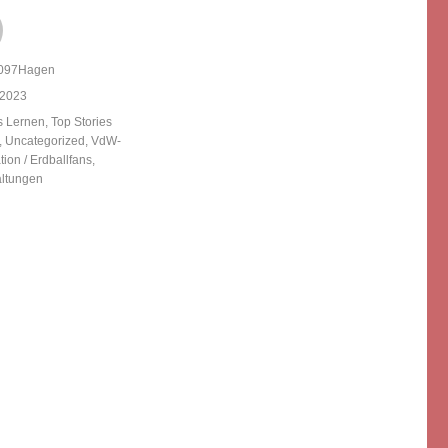
097Hagen
licht
 2023
ien
s Lernen
,
Top Stories
,
Uncategorized
,
VdW-
ion / Erdballfans
,
altungen