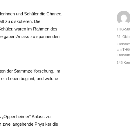
erinnen und Schüler die Chance,
t zu diskutieren. Die
-Schüler, waren im Rahmen des
Autor
THG-58
äge gaben Anlass zu spannenden
Veröffent
31. Okt
am
Kategor
Globale
am THG
Erdballf
146 Ko
kten der Stammzellforschung. Im
 ein Leben beginnt, und welche
es „Oppenheimer“ Anlass zu
 zwei angehende Physiker die