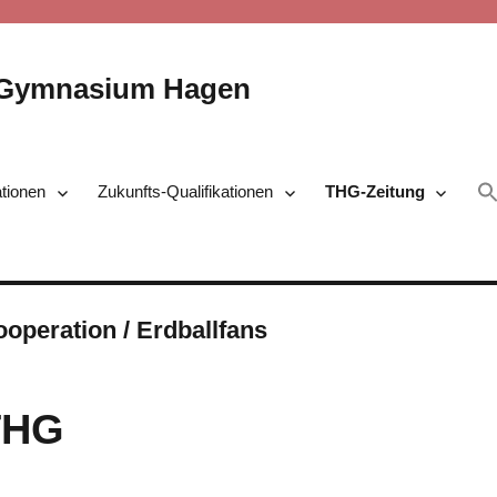
-Gymnasium Hagen
ationen
Zukunfts-Qualifikationen
THG-Zeitung
peration / Erdballfans
 THG