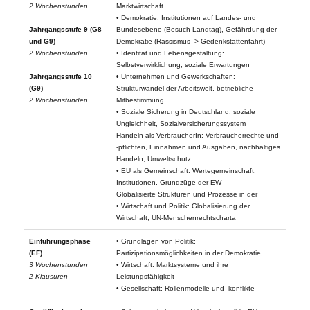
2 Wochenstunden
Marktwirtschaft
• Demokratie: Institutionen auf Landes- und
Jahrgangsstufe 9 (G8
Bundesebene (Besuch Landtag), Gefährdung der
und G9)
Demokratie (Rassismus -> Gedenkstättenfahrt)
2 Wochenstunden
• Identität und Lebensgestaltung:
Selbstverwirklichung, soziale Erwartungen
Jahrgangsstufe 10
• Unternehmen und Gewerkschaften:
(G9)
Strukturwandel der Arbeitswelt, betriebliche
2 Wochenstunden
Mitbestimmung
• Soziale Sicherung in Deutschland: soziale
Ungleichheit, Sozialversicherungssystem
Handeln als VerbraucherIn: Verbraucherrechte und
-pflichten, Einnahmen und Ausgaben, nachhaltiges
Handeln, Umweltschutz
• EU als Gemeinschaft: Wertegemeinschaft,
Institutionen, Grundzüge der EW
Globalisierte Strukturen und Prozesse in der
• Wirtschaft und Politik: Globalisierung der
Wirtschaft, UN-Menschenrechtscharta
Einführungsphase
• Grundlagen von Politik:
(EF)
Partizipationsmöglichkeiten in der Demokratie,
3 Wochenstunden
• Wirtschaft: Marktsysteme und ihre
2 Klausuren
Leistungsfähigkeit
• Gesellschaft: Rollenmodelle und -konflikte