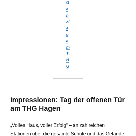
G
a
n
zt
a
g
a
m
T
H
G
Impressionen: Tag der offenen Tür
am THG Hagen
„Volles Haus, voller Erfolg“ – an zahlreichen
Stationen über die gesamte Schule und das Gelände