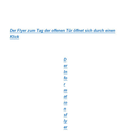
Der Flyer zum Tag der offenen Tür öffnet sich durch einen
Klick
D
er
In
fo
r
m
at
io
n
sf
ly
er