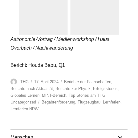
Astronomie-Vortrag / Medienworkshop / Haus
Overbach / Nachtwanderung
Bericht: Houda Baou, Q1
Autor
Veröffentlicht
Kategorien
THG
17. April 2024
Berichte der Fachschaften
,
am
Berichte nach Aktualität
,
Berichte zur Physik
,
Erfolgsstories
,
Globales Lernen
,
MINT-Bereich
,
Top Stories am THG
,
Schlagwörter
Uncategorized
Begabtenförderung
,
Flugzeugbau
,
Lernferien
,
Lernferien NRW
Untermen
Menschen