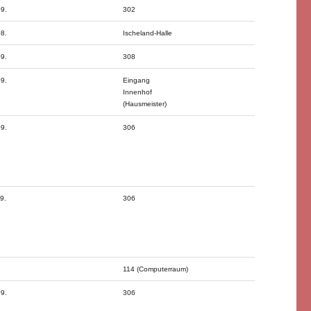
09.
302
08.
Ischeland-Halle
09.
308
09.
Eingang
Innenhof
(Hausmeister)
09.
306
9.
306
114 (Computerraum)
09.
306