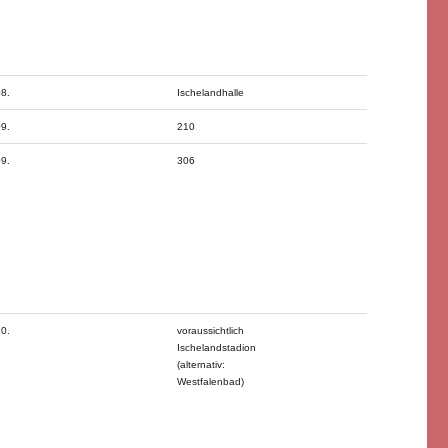
08.
Ischelandhalle
09.
210
09.
306
10.
voraussichtlich
Ischelandstadion
(alternativ:
Westfalenbad)