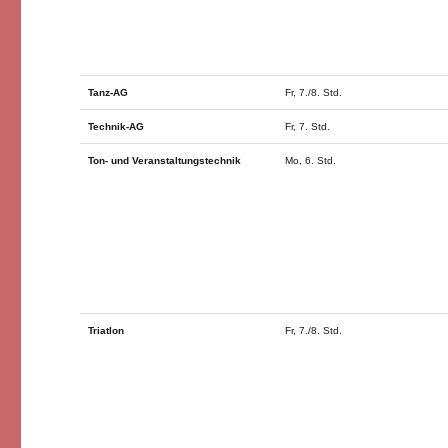
Tanz-AG
Fr, 7./8. Std.
Technik-AG
Fr, 7. Std.
Ton- und Veranstaltungstechnik
Mo, 6. Std.
Triatlon
Fr, 7./8. Std.