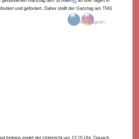
erem gebundenen Ganztag den Schülern
[i]
an drei Tagen in
ordert und gefördert. Daher stellt der Ganztag am THG
nd freitags endet der Unterricht um 13.15 Uhr. Danach