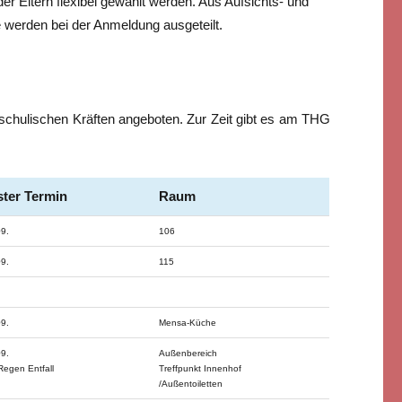
r Eltern flexibel gewählt werden. Aus Aufsichts- und
e werden bei der Anmeldung ausgeteilt.
schulischen Kräften angeboten. Zur Zeit gibt es am THG
ster Termin
Raum
09.
106
09.
115
09.
Mensa-Küche
09.
Außenbereich
Regen Entfall
Treffpunkt Innenhof
/Außentoiletten