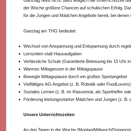
Ganztag heißt nicht, dass lediglich die Unterrichtszei
der Woche größere Chancen auf schulischen Erfolg. Das
für die Jungen und Mädchen Angebote bereit, bei denen
Ganztag am THG bedeutet:
Wechsel von Anspannung und Entspannung durch rege
Lernzeiten statt Hausaufgaben
Verlässliche Schule (Garantierte Betreuung bis 15 Uhr i
Warmes Mittagessen in der Mittagspause
Bewegte Mittagspause durch ein großes Sportangebot
Vielfältiges AG-Angebot (z. B. Robotik oder FoodLovers)
Soziales Lernen (z. B. im Klassenrat, als Sporthelfer ode
Förderung leistungsstarker Mädchen und Jungen (z. B.
Unsere Unterrichtszeiten
An drei Tagen in der Woche (Montag/Mittwoch/Donnerstag