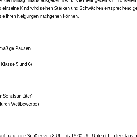
t über den Mittag hinaus ausgedehnt wird. Vielmehr geben wir in uns
 einzelne Kind wird seinen Stärken und Schwächen entsprechend gef
 sie ihren Neigungen nachgehen können.
lmäßige Pausen
n Klasse 5 und 6)
r Schulsanitäter)
 durch Wettbewerbe)
) haben die Schüler von 8 Uhr bis 15.00 Uhr Unterricht, dienstags u