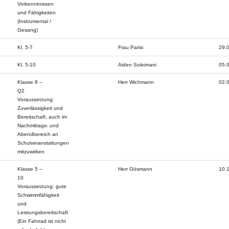
Vorkenntnissen
und Fähigkeiten
(Instrumental /
Gesang)
Kl. 5-7
Frau Parisi
29.
Kl. 5-10
Aiden Soleimani
05.
Klasse 8 –
Herr Wichmann
02.
Q2
Voraussetzung:
Zuverlässigkeit und
Bereitschaft, auch im
Nachmittags- und
Abendbereich an
Schulveranstaltungen
mitzuwirken
Klasse 5 –
Herr Gösmann
10.
10
Voraussetzung: gute
Schwimmfähigkeit
und
Leistungsbereitschaft
(Ein Fahrrad ist nicht