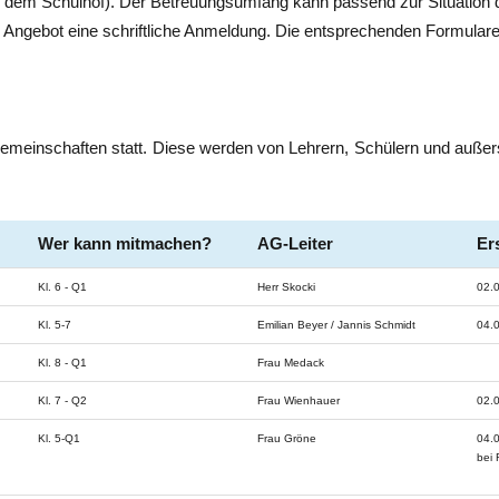
f dem Schulhof). Der Betreuungsumfang kann passend zur Situation de
ge Angebot eine schriftliche Anmeldung. Die entsprechenden Formular
gemeinschaften statt. Diese werden von Lehrern, Schülern und außer
Wer kann mitmachen?
AG-Leiter
Er
Kl. 6 - Q1
Herr Skocki
02.
Kl. 5-7
Emilian Beyer / Jannis Schmidt
04.
Kl. 8 - Q1
Frau Medack
Kl. 7 - Q2
Frau Wienhauer
02.
Kl. 5-Q1
Frau Gröne
04.
bei 