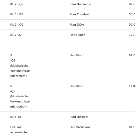
Kl. 7 - Q2
Frau Bretländer
02.
Kl. 5 - EF
Frau Thonfeld
30.
Kl. 5 - Q2
Frau DiDio
02.
Kl. 7-Q2
Herr Huber
17.
5
Herr Klopf
09.
-Q2
(Musikalische
Vorkenntnisse
erforderlich)
5
Herr Klopf
11.0
-Q2
(Musikalische
Vorkenntnisse
erforderlich)
Kl. 6-10
Frau Riediger
SuS mit
Herr Wichmann
01.
musikalischen