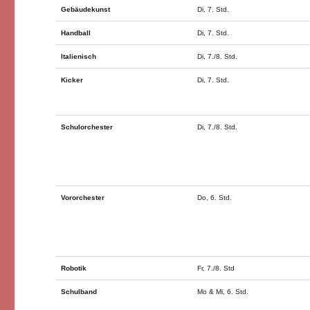
Gebäudekunst
Di, 7. Std.
Handball
Di, 7. Std.
Italienisch
Di, 7./8. Std.
Kicker
Di, 7. Std.
Schulorchester
Di, 7./8. Std.
Vororchester
Do, 6. Std.
Robotik
Fr, 7./8. Std
Schulband
Mo & Mi, 6. Std.