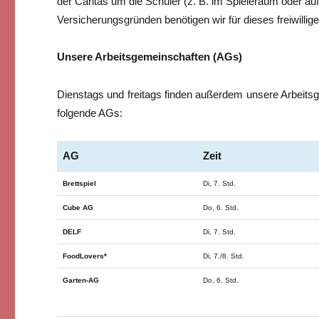
der Caritas um die Schüler (z. B. im Spieleraum oder au
Versicherungsgründen benötigen wir für dieses freiwilli
Unsere Arbeitsgemeinschaften (AGs)
Dienstags und freitags finden außerdem unsere Arbeits
folgende AGs:
AG
Zeit
Brettspiel
Di, 7. Std.
Cube AG
Do, 6. Std.
DELF
Di, 7. Std.
FoodLovers*
Di, 7./8. Std.
Garten-AG
Do, 6. Std.