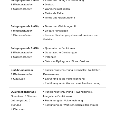
Jahrgangsstufe 7 (G9)
• Prozentrechnung / Zinsrechnung
3 Wochenstunden
• Dreisatz
6 Klassenarbeiten
• Wahrscheinlichkeiten
• Rationale Zahlen
• Terme und Gleichungen I
Jahrgangsstufe 8 (G8)
• Terme und Gleichungen II
4 Wochenstunden
• Lineare Funktionen
5 Klassenarbeiten
• Lineare Gleichungssysteme mit zwei und drei
Variablen
Jahrgangsstufe 9 (G8)
• Quadratische Funktionen
3 Wochenstunden
• Quadratische Gleichungen
4 Klassenarbeiten
• Potenzen
• Satz des Pythagoras, Sinus, Cosinus
Einführungsphase
• Funktionsuntersuchung (Symmetrie, Nullstellen,
3 Wochenstunden
Extremwerte)
4 Klausuren
• Einführung in die Vektorrechnung
• Einführung in die Wahrscheinlichkeitsrechnung
Qualifikationsphase
• Funktionsuntersuchung II (Wendpunkte,
Grundkurs: 3 Stunden
Integrale, e-Funktionen)
Leistungskurs: 5
• Fortführung der Vektorrechnung
Stunden
• Fortführung der Wahrscheinlichkeitsrechnung
4 Klausuren