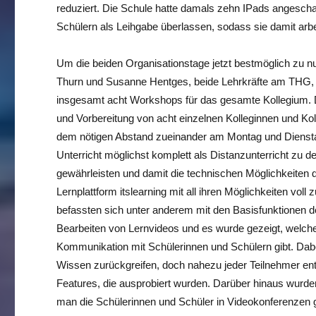
reduziert. Die Schule hatte damals zehn IPads angescha
Schülern als Leihgabe überlassen, sodass sie damit arb
Um die beiden Organisationstage jetzt bestmöglich zu nu
Thurn und Susanne Hentges, beide Lehrkräfte am THG, i
insgesamt acht Workshops für das gesamte Kollegium. D
und Vorbereitung von acht einzelnen Kolleginnen und Kol
dem nötigen Abstand zueinander am Montag und Dienstag
Unterricht möglichst komplett als Distanzunterricht zu d
gewährleisten und damit die technischen Möglichkeiten
Lernplattform itslearning mit all ihren Möglichkeiten vol
befassten sich unter anderem mit den Basisfunktionen d
Bearbeiten von Lernvideos und es wurde gezeigt, welche
Kommunikation mit Schülerinnen und Schülern gibt. Dabe
Wissen zurückgreifen, doch nahezu jeder Teilnehmer e
Features, die ausprobiert wurden. Darüber hinaus wurde
man die Schülerinnen und Schüler in Videokonferenzen 