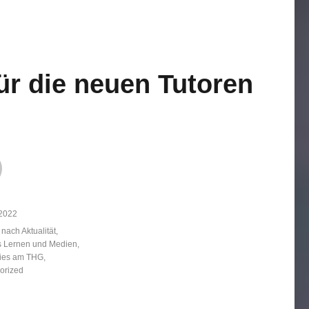
ür die neuen Tutoren
licht
 2022
ien
 nach Aktualität
,
es Lernen und Medien
,
ries am THG
,
orized