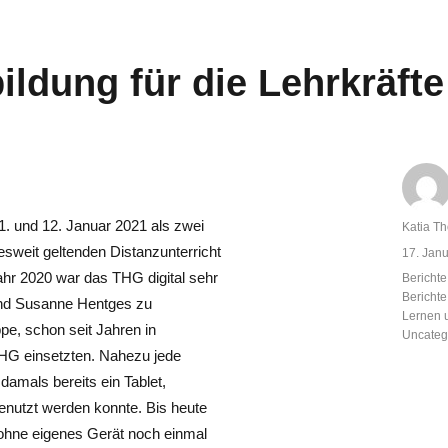
tbildung für die Lehrkräf
. und 12. Januar 2021 als zwei
Autor
Katia Th
esweit geltenden Distanzunterricht
Veröffent
17. Jan
am
hr 2020 war das THG digital sehr
Kategor
Berichte
Bericht
 und Susanne Hentges zu
Lernen 
pe, schon seit Jahren in
Uncateg
 THG einsetzten. Nahezu jede
damals bereits ein Tablet,
enutzt werden konnte. Bis heute
 ohne eigenes Gerät noch einmal