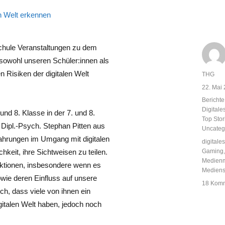
chule Veranstaltungen zu dem
sowohl unseren Schüler:innen als
n Risiken der digitalen Welt
Autor
THG
Veröffent
22. Mai
am
Kategor
Berichte
Digital
und 8. Klasse in der 7. und 8.
Top Sto
 Dipl.-Psych. Stephan Pitten aus
Uncateg
rfahrungen im Umgang mit digitalen
Schlagw
digitale
Gaming
hkeit, ihre Sichtweisen zu teilen.
Medienm
aktionen, insbesondere wenn es
Mediens
ie deren Einfluss auf unsere
18 Kom
h, dass viele von ihnen ein
italen Welt haben, jedoch noch