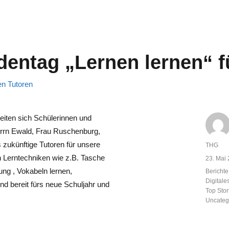
dentag „Lernen lernen“ f
iten sich Schülerinnen und
errn Ewald, Frau Ruschenburg,
 zukünftige Tutoren für unsere
Autor
THG
n Lerntechniken wie z.B. Tasche
Veröffent
23. Mai
am
ung , Vokabeln lernen,
Kategor
Berichte
Digital
nd bereit fürs neue Schuljahr und
Top Sto
Uncateg