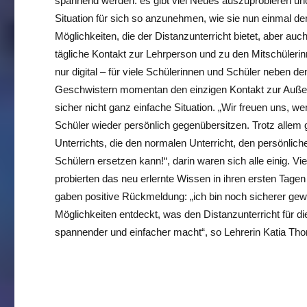
spannend werden: es gibt viel Neues auszuprobieren und
Situation für sich so anzunehmen, wie sie nun einmal derze
Möglichkeiten, die der Distanzunterricht bietet, aber auc
tägliche Kontakt zur Lehrperson und zu den Mitschüleri
nur digital – für viele Schülerinnen und Schüler neben d
Geschwistern momentan den einzigen Kontakt zur Außenwe
sicher nicht ganz einfache Situation. „Wir freuen uns, 
Schüler wieder persönlich gegenübersitzen. Trotz allem g
Unterrichts, die den normalen Unterricht, den persönlic
Schülern ersetzen kann!“, darin waren sich alle einig. Vi
probierten das neu erlernte Wissen in ihren ersten Tagen
gaben positive Rückmeldung: „ich bin noch sicherer ge
Möglichkeiten entdeckt, was den Distanzunterricht für di
spannender und einfacher macht“, so Lehrerin Katia Thon