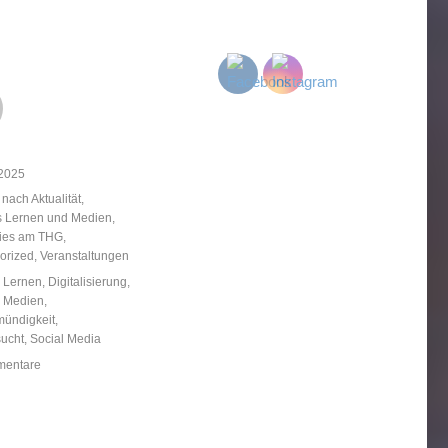
licht
 2025
ien
 nach Aktualität
,
es Lernen und Medien
,
ries am THG
,
orized
,
Veranstaltungen
örter
s Lernen
,
Digitalisierung
,
,
Medien
,
ündigkeit
,
ucht
,
Social Media
zu
mentare
„Medienmündigkeit“
am
THG: Risiken
der digitalen