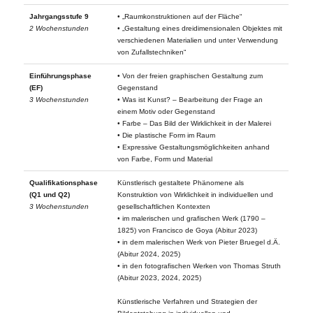
Jahrgangsstufe 9
• „Raumkonstruktionen auf der Fläche“
2 Wochenstunden
• „Gestaltung eines dreidimensionalen Objektes mit
verschiedenen Materialien und unter Verwendung
von Zufallstechniken“
Einführungsphase
• Von der freien graphischen Gestaltung zum
(EF)
Gegenstand
3 Wochenstunden
• Was ist Kunst? – Bearbeitung der Frage an
einem Motiv oder Gegenstand
• Farbe – Das Bild der Wirklichkeit in der Malerei
• Die plastische Form im Raum
• Expressive Gestaltungsmöglichkeiten anhand
von Farbe, Form und Material
Qualifikationsphase
Künstlerisch gestaltete Phänomene als
(Q1 und Q2)
Konstruktion von Wirklichkeit in individuellen und
3 Wochenstunden
gesellschaftlichen Kontexten
• im malerischen und grafischen Werk (1790 –
1825) von Francisco de Goya (Abitur 2023)
• in dem malerischen Werk von Pieter Bruegel d.Ä.
(Abitur 2024, 2025)
• in den fotografischen Werken von Thomas Struth
(Abitur 2023, 2024, 2025)
Künstlerische Verfahren und Strategien der