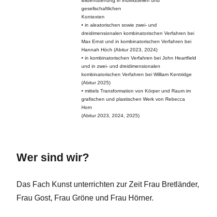
Bildentstehung in individuellen und
gesellschaftlichen
Kontexten
• in aleatorischen sowie zwei- und
dreidimensionalen kombinatorischen Verfahren bei
Max Ernst und in kombinatorischen Verfahren bei
Hannah Höch (Abitur 2023, 2024)
• in kombinatorischen Verfahren bei John Heartfield
und in zwei- und dreidimensionalen
kombinatorischen Verfahren bei William Kentridge
(Abitur 2025)
• mittels Transformation von Körper und Raum im
grafischen und plastischen Werk von Rebecca
Horn
(Abitur 2023, 2024, 2025)
Wer sind wir?
Das Fach Kunst unterrichten zur Zeit Frau Bretländer,
Frau Gost, Frau Gröne und Frau Hörner.