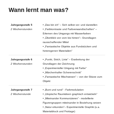
Wann lernt man was?
Jahrgangsstufe 5
• „Das bin ich“ – Sich selbst vor- und darstellen
2 Wochenstunden
• „Farbkontraste und Farbverwandtschaften“ –
Erlernen des Umgangs mit Wasserfarben
• „Überblick von vorn bis hinten“– Grundlagen
rausschaffender Mittel
• „Fantastische Objekte aus Fundstücken und
heterogenen Materialien“
Jahrgangsstufe 6
• „Punkt, Strich, Linie“ – Erarbeitung der
2 Wochenstunden
Grundlagen der Zeichnung
• „Experimenteller Umgang mit Farbe“
• „Märchenhafter Scherenschnitt“
• „Fantastische Mischwesen“ – von der Skizze zum
Objekt
Jahrgangsstufe 7
• „Bunt und rund“ - Farbmodulation
2 Wochenstunde
• „Utopische Raumideen graphisch entwickeln“
• „Miteinander Kommunizieren“ - modellierte
Figurengruppen miteinander in Beziehung setzen
• „Natur erkunden“– Experimentelle Graphik (u.a.
Materialdruck und Frottage)