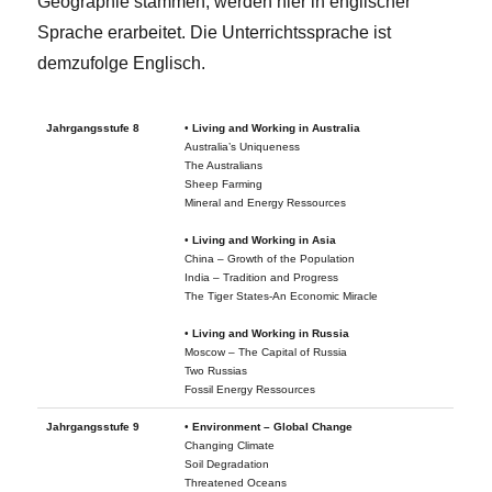
Geographie stammen, werden hier in englischer
Sprache erarbeitet. Die Unterrichtssprache ist
demzufolge Englisch.
Jahrgangsstufe 8
•
Living and Working in Australia
Australia’s Uniqueness
The Australians
Sheep Farming
Mineral and Energy Ressources
•
Living and Working in Asia
China – Growth of the Population
India – Tradition and Progress
The Tiger States-An Economic Miracle
•
Living and Working in Russia
Moscow – The Capital of Russia
Two Russias
Fossil Energy Ressources
Jahrgangsstufe 9
•
Environment – Global Change
Changing Climate
Soil Degradation
Threatened Oceans