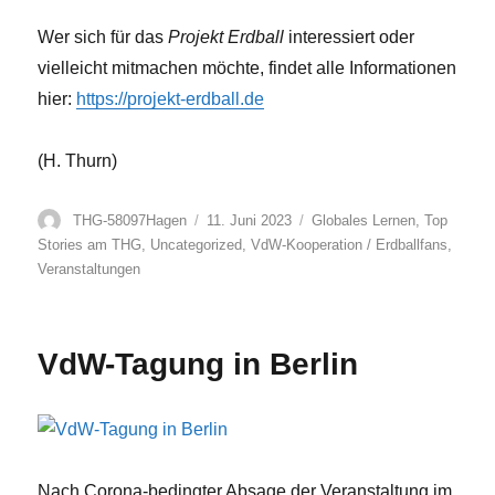
Wer sich für das
Projekt Erdball
interessiert oder
vielleicht mitmachen möchte, findet alle Informationen
hier:
https://projekt-erdball.de
(H. Thurn)
Autor
Veröffentlicht
Kategorien
THG-58097Hagen
11. Juni 2023
Globales Lernen
,
Top
am
Stories am THG
,
Uncategorized
,
VdW-Kooperation / Erdballfans
,
Veranstaltungen
VdW-Tagung in Berlin
Nach Corona-bedingter Absage der Veranstaltung im