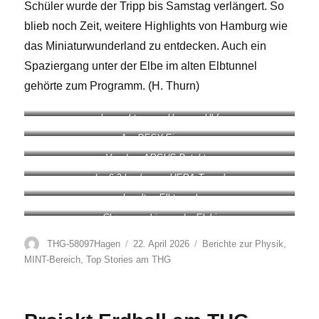
Schüler wurde der Tripp bis Samstag verlängert. So
blieb noch Zeit, weitere Highlights von Hamburg wie
das Miniaturwunderland zu entdecken. Auch ein
Spaziergang unter der Elbe im alten Elbtunnel
gehörte zum Programm. (H. Thurn)
Los geht es am Hagener Hbf
Am DESY-Eingang
Vor dem ARGUS-Detektor
Im 6,3 km langen HERA-Tunnel
Im alten Elbtunnel
Choreographie vor der Elphi
Autor
Veröffentlicht
Kategorien
THG-58097Hagen
22. April 2026
Berichte zur Physik
,
am
MINT-Bereich
,
Top Stories am THG