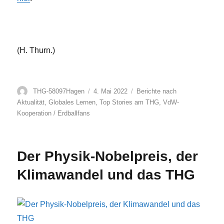
(H. Thurn.)
Autor
Veröffentlicht
Kategorien
THG-58097Hagen
4. Mai 2022
Berichte nach
am
Aktualität
,
Globales Lernen
,
Top Stories am THG
,
VdW-
Kooperation / Erdballfans
Der Physik-Nobelpreis, der
Klimawandel und das THG