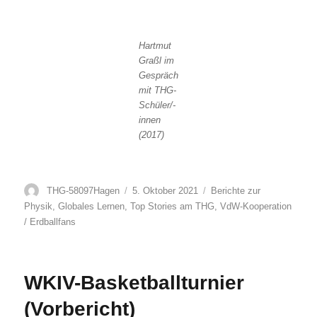
Hartmut
Graßl im
Gespräch
mit THG-
Schüler/-
innen
(2017)
Autor
Veröffentlicht
Kategorien
THG-58097Hagen
5. Oktober 2021
Berichte zur
am
Physik
,
Globales Lernen
,
Top Stories am THG
,
VdW-Kooperation
/ Erdballfans
WKIV-Basketballturnier
(Vorbericht)