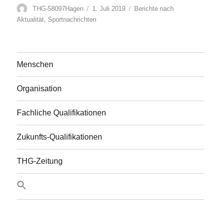
Autor
Veröffentlicht
Kategorien
THG-58097Hagen
1. Juli 2019
Berichte nach
am
Aktualität
,
Sportnachrichten
Menschen
Organisation
Fachliche Qualifikationen
Zukunfts-Qualifikationen
THG-Zeitung