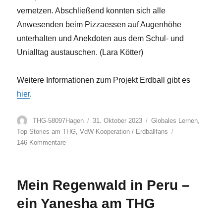
vernetzen. Abschließend konnten sich alle
Anwesenden beim Pizzaessen auf Augenhöhe
unterhalten und Anekdoten aus dem Schul- und
Unialltag austauschen. (Lara Kötter)
Weitere Informationen zum Projekt Erdball gibt es
hier
.
Autor
Veröffentlicht
Kategorien
THG-58097Hagen
31. Oktober 2023
Globales Lernen
,
am
Top Stories am THG
,
VdW-Kooperation / Erdballfans
zu
146 Kommentare
Projekt
Erdball
am
Mein Regenwald in Peru –
THG
ein Yanesha am THG