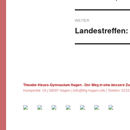
WEITER
Landestreffen
Nächster
Beitrag:
Theodor-Heuss-Gymnasium Hagen
- Der Weg in eine
bessere
Zu
Humpertstr. 19 | 58097 Hagen |
info@thg-hagen.info
| Telefon: 023