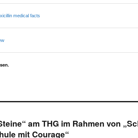
cillin medical facts
ew
sen.
on
 Steine“ am THG im Rahmen von „Sc
hule mit Courage“