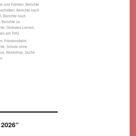
ien
ge und Fahrten
,
Berichte
hschaften
,
Berichte nach
t
,
Berichte nach
,
Berichte zu
hte
,
Globales Lernen
,
ries am THG
örter
on
,
Friedensfahrt
,
hte
,
Schule ohne
mus
,
Workshop
,
Zeche
in
 2026“