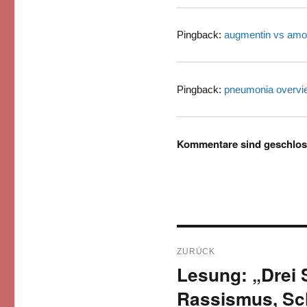
Pingback:
augmentin vs amoxi
Pingback:
pneumonia overvi
Kommentare sind geschlos
Beitragsnavigati
ZURÜCK
Lesung: „Drei
Vorheriger
Beitrag:
Rassismus, Sc