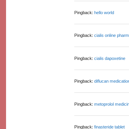
Pingback:
hello world
Pingback:
cialis online phar
Pingback:
cialis dapoxetine
Pingback:
diflucan medicatio
Pingback:
metoprolol medici
Pingback:
finasteride tablet