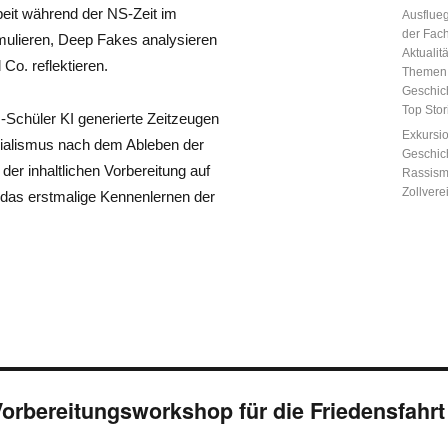
am
eit während der NS-Zeit im
Kategor
Ausflue
der Fac
mulieren, Deep Fakes analysieren
Aktualitä
Co. reflektieren.
Themen
Geschic
Top Sto
-Schüler KI generierte Zeitzeugen
Schlagw
Exkursi
ozialismus nach dem Ableben der
Geschic
der inhaltlichen Vorbereitung auf
Rassis
Zollvere
h das erstmalige Kennenlernen der
orbereitungsworkshop für die Friedensfahrt