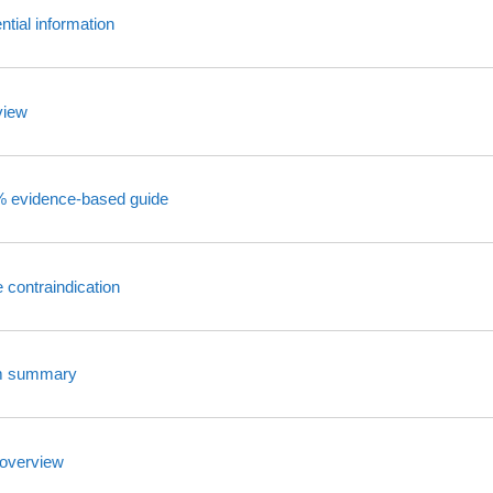
tial information
view
% evidence‑based guide
 contraindication
sm summary
 overview