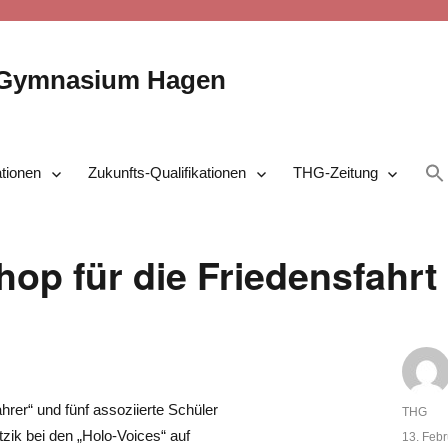
-Gymnasium Hagen
ationen
Zukunfts-Qualifikationen
THG-Zeitung
op für die Friedensfahrt
hrer“ und fünf assoziierte Schüler
Autor
THG
zik bei den „Holo-Voices“ auf
Veröffent
13. Feb