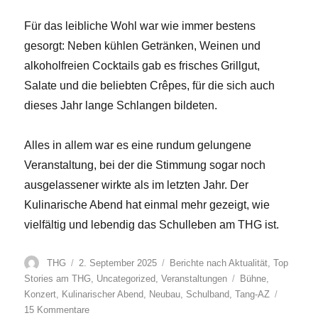
Für das leibliche Wohl war wie immer bestens
gesorgt: Neben kühlen Getränken, Weinen und
alkoholfreien Cocktails gab es frisches Grillgut,
Salate und die beliebten Crêpes, für die sich auch
dieses Jahr lange Schlangen bildeten.
Alles in allem war es eine rundum gelungene
Veranstaltung, bei der die Stimmung sogar noch
ausgelassener wirkte als im letzten Jahr. Der
Kulinarische Abend hat einmal mehr gezeigt, wie
vielfältig und lebendig das Schulleben am THG ist.
Autor
Veröffentlicht
Kategorien
THG
2. September 2025
Berichte nach Aktualität
,
Top
am
Schlagwörter
Stories am THG
,
Uncategorized
,
Veranstaltungen
Bühne
,
Konzert
,
Kulinarischer Abend
,
Neubau
,
Schulband
,
Tang-AZ
zu
15 Kommentare