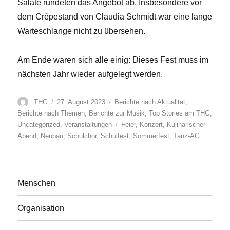
Salate rundeten das Angebot ab. Insbesondere vor
dem Crêpestand von Claudia Schmidt war eine lange
Warteschlange nicht zu übersehen.
Am Ende waren sich alle einig: Dieses Fest muss im
nächsten Jahr wieder aufgelegt werden.
Autor
Veröffentlicht
Kategorien
THG
27. August 2023
Berichte nach Aktualität
,
am
Berichte nach Themen
,
Berichte zur Musik
,
Top Stories am THG
,
Schlagwörter
Uncategorized
,
Veranstaltungen
Feier
,
Konzert
,
Kulinarischer
Abend
,
Neubau
,
Schulchor
,
Schulfest
,
Sommerfest
,
Tanz-AG
Menschen
Organisation