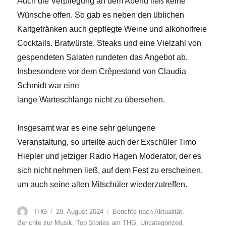
Auch die Verpflegung an dem Abend ließ keine
Wünsche offen. So gab es neben den üblichen
Kaltgetränken auch gepflegte Weine und alkoholfreie
Cocktails. Bratwürste, Steaks und eine Vielzahl von
gespendeten Salaten rundeten das Angebot ab.
Insbesondere vor dem Crêpestand von Claudia
Schmidt war eine
lange Warteschlange nicht zu übersehen.
Insgesamt war es eine sehr gelungene
Veranstaltung, so urteilte auch der Exschüler Timo
Hiepler und jetziger Radio Hagen Moderator, der es
sich nicht nehmen ließ, auf dem Fest zu erscheinen,
um auch seine alten Mitschüler wiederzutreffen.
Autor
Veröffentlicht
Kategorien
THG
28. August 2024
Berichte nach Aktualität
,
am
Berichte zur Musik
,
Top Stories am THG
,
Uncategorized
,