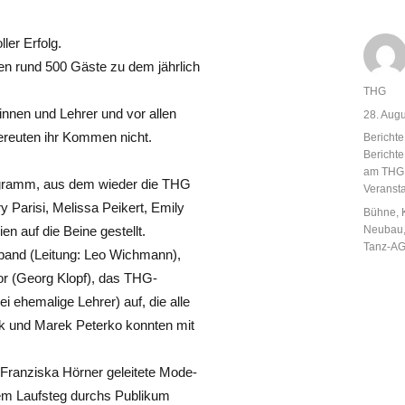
ler Erfolg.
en rund 500 Gäste zu dem jährlich
Autor
THG
innen und Lehrer und vor allen
Veröffent
28. Aug
am
reuten ihr Kommen nicht.
Kategor
Berichte
Berichte
am THG
ogramm, aus dem wieder die THG
Veranst
Parisi, Melissa Peikert, Emily
Schlagw
Bühne
,
Neubau
n auf die Beine gestellt.
Tanz-A
lband (Leitung: Leo Wichmann),
or (Georg Klopf), das THG-
i ehemalige Lehrer) auf, die alle
ek und Marek Peterko konnten mit
Franziska Hörner geleitete Mode-
nem Laufsteg durchs Publikum