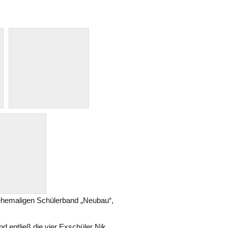
ehemaligen Schülerband „Neubau“,
d entließ die vier Exschüler Nik,