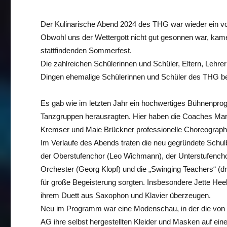
Der Kulinarische Abend 2024 des THG war wieder ein vol
Obwohl uns der Wettergott nicht gut gesonnen war, kam
stattfindenden Sommerfest.
Die zahlreichen Schülerinnen und Schüler, Eltern, Lehrer
Dingen ehemalige Schülerinnen und Schüler des THG be
Es gab wie im letzten Jahr ein hochwertiges Bühnenpr
Tanzgruppen herausragten. Hier haben die Coaches Mary 
Kremser und Maie Brückner professionelle Choreographie
Im Verlaufe des Abends traten die neu gegründete Schu
der Oberstufenchor (Leo Wichmann), der Unterstufench
Orchester (Georg Klopf) und die „Swinging Teachers“ (dre
für große Begeisterung sorgten. Insbesondere Jette He
ihrem Duett aus Saxophon und Klavier überzeugen.
Neu im Programm war eine Modenschau, in der die von 
AG ihre selbst hergestellten Kleider und Masken auf ei