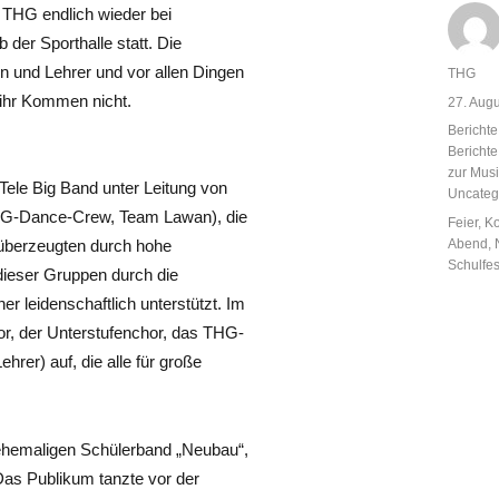
 THG endlich wieder bei
der Sporthalle statt. Die
en und Lehrer und vor allen Dingen
Autor
THG
ihr Kommen nicht.
Veröffent
27. Aug
am
Kategor
Berichte
Bericht
zur Musi
ele Big Band unter Leitung von
Uncateg
HG-Dance-Crew, Team Lawan), die
Schlagw
Feier
,
Ko
Abend
,
 überzeugten durch hohe
Schulfes
 dieser Gruppen durch die
 leidenschaftlich unterstützt. Im
or, der Unterstufenchor, das THG-
hrer) auf, die alle für große
ehemaligen Schülerband „Neubau“,
s Publikum tanzte vor der