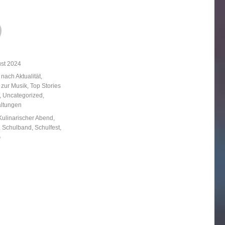
licht
ust 2024
ien
 nach Aktualität
,
 zur Musik
,
Top Stories
,
Uncategorized
,
altungen
örter
Kulinarischer Abend
,
,
Schulband
,
Schulfest
,
G