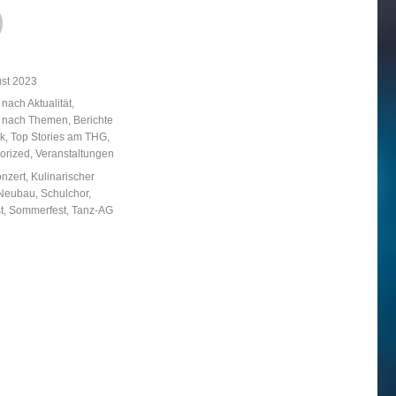
licht
ust 2023
ien
 nach Aktualität
,
e nach Themen
,
Berichte
k
,
Top Stories am THG
,
orized
,
Veranstaltungen
örter
nzert
,
Kulinarischer
Neubau
,
Schulchor
,
t
,
Sommerfest
,
Tanz-AG