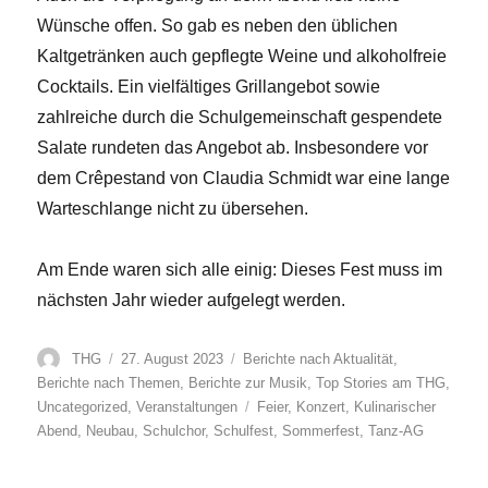
Wünsche offen. So gab es neben den üblichen
Kaltgetränken auch gepflegte Weine und alkoholfreie
Cocktails. Ein vielfältiges Grillangebot sowie
zahlreiche durch die Schulgemeinschaft gespendete
Salate rundeten das Angebot ab. Insbesondere vor
dem Crêpestand von Claudia Schmidt war eine lange
Warteschlange nicht zu übersehen.
Am Ende waren sich alle einig: Dieses Fest muss im
nächsten Jahr wieder aufgelegt werden.
Autor
Veröffentlicht
Kategorien
THG
27. August 2023
Berichte nach Aktualität
,
am
Berichte nach Themen
,
Berichte zur Musik
,
Top Stories am THG
,
Schlagwörter
Uncategorized
,
Veranstaltungen
Feier
,
Konzert
,
Kulinarischer
Abend
,
Neubau
,
Schulchor
,
Schulfest
,
Sommerfest
,
Tanz-AG