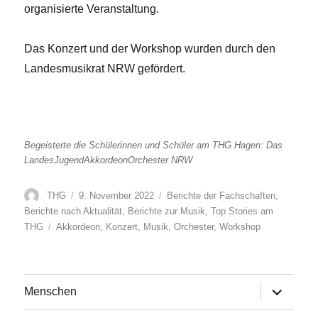
organisierte Veranstaltung.
Das Konzert und der Workshop wurden durch den
Landesmusikrat NRW gefördert.
Begeisterte die Schülerinnen und Schüler am THG Hagen: Das
LandesJugendAkkordeonOrchester NRW
Autor
Veröffentlicht
Kategorien
THG
9. November 2022
Berichte der Fachschaften
,
am
Berichte nach Aktualität
,
Berichte zur Musik
,
Top Stories am
Schlagwörter
THG
Akkordeon
,
Konzert
,
Musik
,
Orchester
,
Workshop
Untermen
Menschen
anzeigen