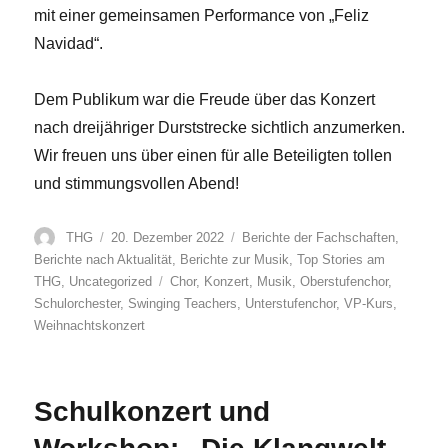
mit einer gemeinsamen Performance von „Feliz
Navidad“.
Dem Publikum war die Freude über das Konzert
nach dreijähriger Durststrecke sichtlich anzumerken.
Wir freuen uns über einen für alle Beteiligten tollen
und stimmungsvollen Abend!
Autor
Veröffentlicht
Kategorien
THG
20. Dezember 2022
Berichte der Fachschaften
,
am
Berichte nach Aktualität
,
Berichte zur Musik
,
Top Stories am
Schlagwörter
THG
,
Uncategorized
Chor
,
Konzert
,
Musik
,
Oberstufenchor
,
Schulorchester
,
Swinging Teachers
,
Unterstufenchor
,
VP-Kurs
,
Weihnachtskonzert
Schulkonzert und