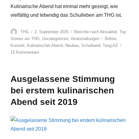
Kulinarische Abend hat einmal mehr gezeigt, wie
vielfältig und lebendig das Schulleben am THG ist.
Autor
Veröffentlicht
Kategorien
THG
2. September 2025
Berichte nach Aktualität
,
Top
am
Schlagwörter
Stories am THG
,
Uncategorized
,
Veranstaltungen
Bühne
,
Konzert
,
Kulinarischer Abend
,
Neubau
,
Schulband
,
Tang-AZ
zu
15 Kommentare
Kulinarischer
Abend
2025
Ausgelassene Stimmung
bei erstem kulinarischen
Abend seit 2019