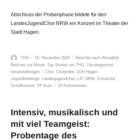
Abschluss der Probenphase bildete für den
LandesJugendChor NRW ein Konzert im Theater der
Stadt Hagen.
Autor
Veröffentlicht
Kategorien
THG
10. November 2025
Berichte nach Aktualität
,
am
Berichte zur Musik
,
Top Stories am THG
,
Uncategorized
,
Schlagwörter
Veranstaltungen
Chor
,
Chorprobe
,
DJH Hagen
,
Jugendherberge
,
Landesjugendchor
,
LJC NRW
,
Schulchor
,
zu
Schulkonzert
,
VP-Kurs
14 Kommentare
Begegnung
mit
dem
Intensiv, musikalisch und
Landesjugendchor
NRW
mit viel Teamgeist:
Probentage des