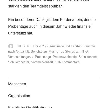
stärkten den Teamgeist spürbar.
Ein besonderer Dank gilt dem Förderverein, der die
Probentage auch in diesem Jahr wieder finanziell
unterstützt hat.
Autor
Veröffentlicht
Kategorien
THG
18. Juni 2025
Ausfluege und Fahrten
,
Berichte
am
nach Aktualität
,
Berichte zur Musik
,
Top Stories am THG
,
Schlagwörter
Veranstaltungen
Probentage
,
Probenwochende
,
Schulkonzert
,
zu
Schulorchester
,
Sommerkonzert
16 Kommentare
Intensiv,
musikalisch
und
mit
Menschen
viel
Teamgeist:
Organisation
Probentage
des
Schulorchesters
Fachliche Qualifikationen