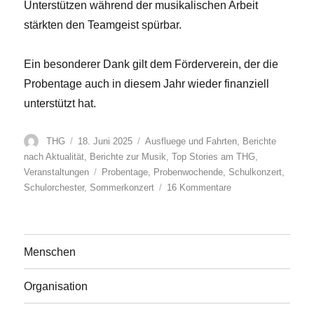
Unterstützen während der musikalischen Arbeit
stärkten den Teamgeist spürbar.
Ein besonderer Dank gilt dem Förderverein, der die
Probentage auch in diesem Jahr wieder finanziell
unterstützt hat.
Autor
Veröffentlicht
Kategorien
THG
18. Juni 2025
Ausfluege und Fahrten
,
Berichte
am
nach Aktualität
,
Berichte zur Musik
,
Top Stories am THG
,
Schlagwörter
Veranstaltungen
Probentage
,
Probenwochende
,
Schulkonzert
,
zu
Schulorchester
,
Sommerkonzert
16 Kommentare
Intensiv,
musikalisch
und
mit
Menschen
viel
Teamgeist:
Organisation
Probentage
des