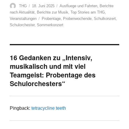
Autor
Veröffentlicht
Kategorien
THG
18. Juni 2025
Ausfluege und Fahrten
,
Berichte
am
nach Aktualität
,
Berichte zur Musik
,
Top Stories am THG
,
Schlagwörter
Veranstaltungen
Probentage
,
Probenwochende
,
Schulkonzert
,
Schulorchester
,
Sommerkonzert
16 Gedanken zu „Intensiv,
musikalisch und mit viel
Teamgeist: Probentage des
Schulorchesters“
Pingback:
tetracycline teeth