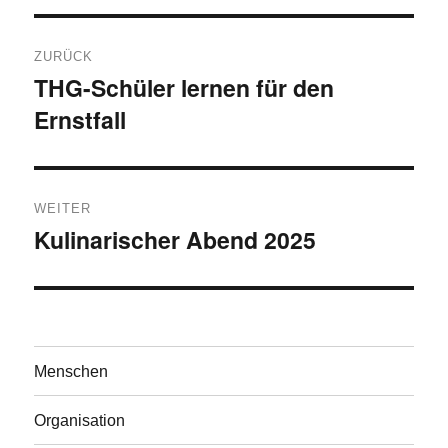
Beitragsnavigation
ZURÜCK
THG-Schüler lernen für den
Vorheriger
Ernstfall
Beitrag:
WEITER
Kulinarischer Abend 2025
Nächster
Beitrag:
Menschen
Organisation