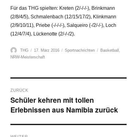
Für das THG spielten: Kreten (2/-/-/-), Brinkmann
(2/8/4/5), Schmalenbach (12/15/17/2), Klinkmann
(2/9/10/11), Priebe (-/-/-/-), Salqueiro (-/2/-/-), Loch
(12/4/7/4), Lückenotte (2/-/-/2).
Autor
Veröffentlicht
Kategorien
Schlagwörter
THG
17. März 2016
Sportnachrichten
Basketball
,
am
NRW-Meisterschaft
Beitragsnavigation
ZURÜCK
Schüler kehren mit tollen
Vorheriger
Erlebnissen aus Namibia zurück
Beitrag:
WEITER