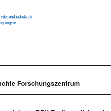
k-vdw-und-schulwelt/
thg-hagen/
on
uchte Forschungszentrum