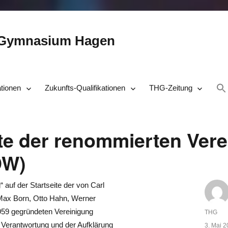
-Gymnasium Hagen
ationen
Zukunfts-Qualifikationen
THG-Zeitung
ite der renommierten Ver
DW)
auf der Startseite der von Carl
 Max Born, Otto Hahn, Werner
59 gegründeten Vereinigung
Autor
THG
 Verantwortung und der Aufklärung
Veröffent
3. Mai 