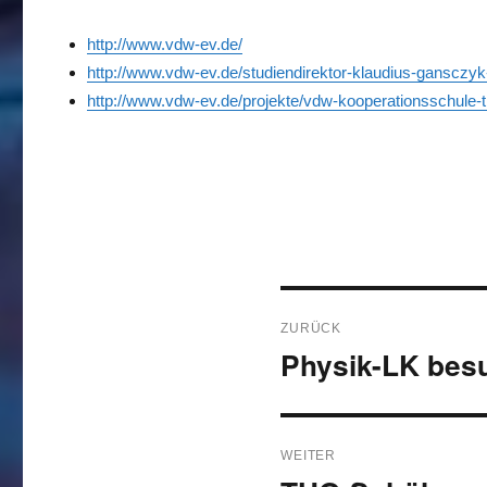
http://www.vdw-ev.de/
http://www.vdw-ev.de/studiendirektor-klaudius-gansczy
http://www.vdw-ev.de/projekte/vdw-kooperationsschule-
Beitragsnavigati
ZURÜCK
Physik-LK bes
Vorheriger
Beitrag:
WEITER
Nächster