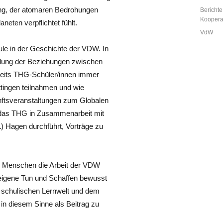
am
ung, der atomaren Bedrohungen
Kategor
Berichte
Kooperat
neten verpflichtet fühlt.
Schlagw
VdW
ule in der Geschichte der VDW. In
klung der Beziehungen zwischen
seits THG-Schüler/innen immer
tingen teilnahmen und wie
nftsveranstaltungen zum Globalen
e das THG in Zusammenarbeit mit
) Hagen durchführt, Vorträge zu
n Menschen die Arbeit der VDW
 eigene Tun und Schaffen bewusst
r schulischen Lernwelt und dem
in diesem Sinne als Beitrag zu