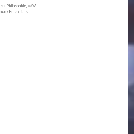
ien
 zur Philosophie
,
VdW-
ion / Erdballfans
örter