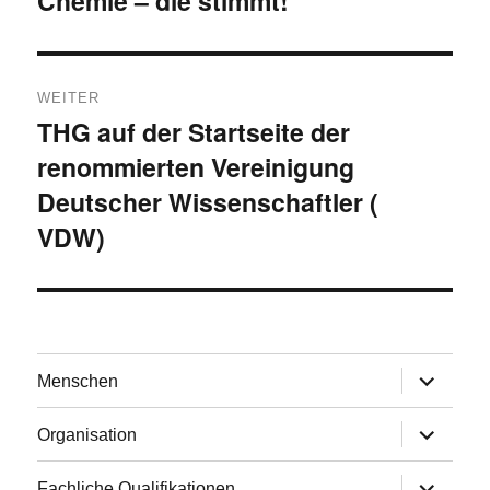
Chemie – die stimmt!
Beitrag:
WEITER
THG auf der Startseite der
Nächster
renommierten Vereinigung
Beitrag:
Deutscher Wissenschaftler (
VDW)
Untermen
Menschen
anzeigen
Untermen
Organisation
anzeigen
Untermen
Fachliche Qualifikationen