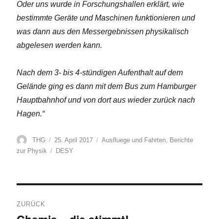
Oder uns wurde in Forschungshallen erklärt, wie
bestimmte Geräte und Maschinen funktionieren und
was dann aus den Messergebnissen physikalisch
abgelesen werden kann.
Nach dem 3- bis 4-stündigen Aufenthalt auf dem
Gelände ging es dann mit dem Bus zum Hamburger
Hauptbahnhof und von dort aus wieder zurück nach
Hagen.“
Autor
Veröffentlicht
Kategorien
THG
25. April 2017
Ausfluege und Fahrten
,
Berichte
am
Schlagwörter
zur Physik
DESY
Beitragsnavigation
ZURÜCK
Vorheriger