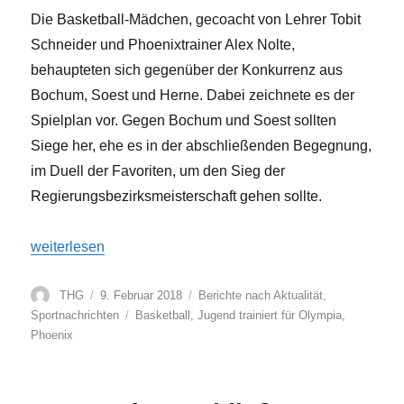
Die Basketball-Mädchen, gecoacht von Lehrer Tobit
Schneider und Phoenixtrainer Alex Nolte,
behaupteten sich gegenüber der Konkurrenz aus
Bochum, Soest und Herne. Dabei zeichnete es der
Spielplan vor. Gegen Bochum und Soest sollten
Siege her, ehe es in der abschließenden Begegnung,
im Duell der Favoriten, um den Sieg der
Regierungsbezirksmeisterschaft gehen sollte.
„Mit Kampf und großer Moral ins Landesfinale“
weiterlesen
Autor
Veröffentlicht
Kategorien
THG
9. Februar 2018
Berichte nach Aktualität
,
am
Schlagwörter
Sportnachrichten
Basketball
,
Jugend trainiert für Olympia
,
Phoenix