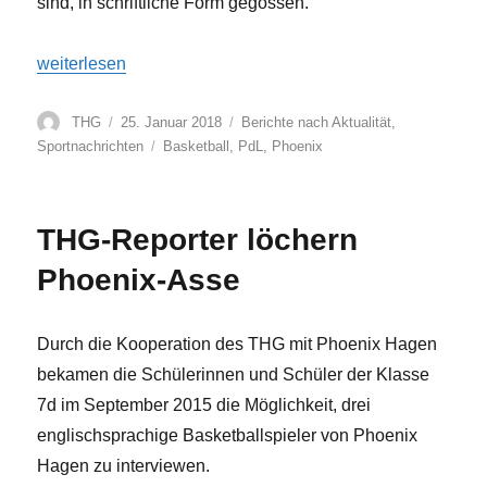
sind, in schriftliche Form gegossen.
„Gymnasium schließt Kooperationsvertrag mit Phoenix Ha
weiterlesen
Autor
Veröffentlicht
Kategorien
THG
25. Januar 2018
Berichte nach Aktualität
,
am
Schlagwörter
Sportnachrichten
Basketball
,
PdL
,
Phoenix
THG-Reporter löchern
Phoenix-Asse
Durch die Kooperation des THG mit Phoenix Hagen
bekamen die Schülerinnen und Schüler der Klasse
7d im September 2015 die Möglichkeit, drei
englischsprachige Basketballspieler von Phoenix
Hagen zu interviewen.