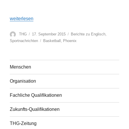
„THG-Reporter löchern Phoenix-Asse“
weiterlesen
Autor
Veröffentlicht
Kategorien
THG
17. September 2015
Berichte zu Englisch
,
am
Schlagwörter
Sportnachrichten
Basketball
,
Phoenix
Menschen
Organisation
Fachliche Qualifikationen
Zukunfts-Qualifikationen
THG-Zeitung