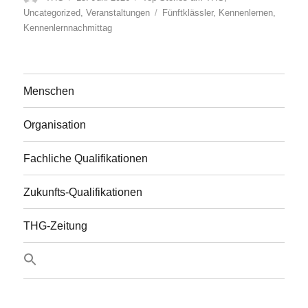
am
Schlagwörter
Uncategorized
,
Veranstaltungen
Fünftklässler
,
Kennenlernen
,
Kennenlernnachmittag
Menschen
Organisation
Fachliche Qualifikationen
Zukunfts-Qualifikationen
THG-Zeitung