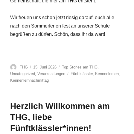
Gemeinschaft, die hier am THG entsteht.
Wir freuen uns schon jetzt riesig darauf, euch alle
nach den Sommerferien fest an unserer Schule
begrüßen zu dürfen. Schön, dass ihr da wart!
Autor
Veröffentlicht
Kategorien
THG
15. Juni 2026
Top Stories am THG
,
am
Schlagwörter
Uncategorized
,
Veranstaltungen
Fünftklässler
,
Kennenlernen
,
Kennenlernnachmittag
Herzlich Willkommen am
THG, liebe
Fünftklässler*innen!