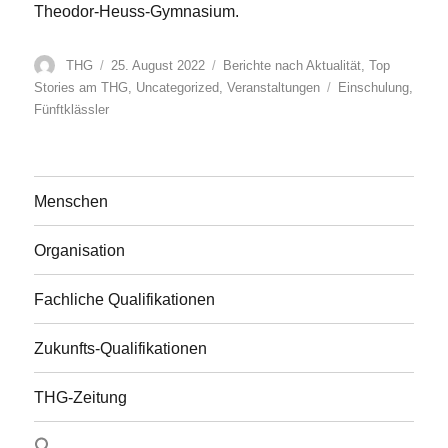
Theodor-Heuss-Gymnasium.
Autor
Veröffentlicht
Kategorien
THG
25. August 2022
Berichte nach Aktualität
,
Top
am
Schlagwörter
Stories am THG
,
Uncategorized
,
Veranstaltungen
Einschulung
,
Fünftklässler
Menschen
Organisation
Fachliche Qualifikationen
Zukunfts-Qualifikationen
THG-Zeitung