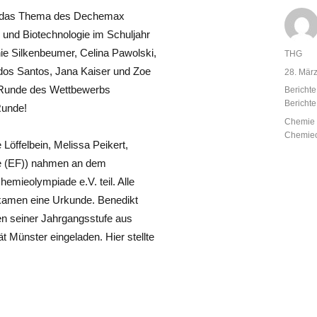
ete das Thema des Dechemax
 und Biotechnologie im Schuljahr
ie Silkenbeumer, Celina Pawolski,
Autor
THG
dos Santos, Jana Kaiser und Zoe
Veröffent
28. Mär
am
n Runde des Wettbewerbs
Kategor
Berichte
Bericht
Runde!
Schlagw
Chemie -
Chemie
Löffelbein, Melissa Peikert,
be (EF)) nahmen an dem
emieolympiade e.V. teil. Alle
ekamen eine Urkunde. Benedikt
en seiner Jahrgangsstufe aus
 Münster eingeladen. Hier stellte