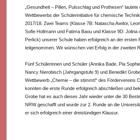
„Gesundheit – Pillen, Pulsschlag und Prothesen“ laut
Wettbewerbs der Schülerinitiative für chemische Technik
2017/18. Zwei Teams (Klasse 7B: Natascha Awitor, Leon
Sofie Hollmann und Fatima Baou und Klasse 9D: Jolina 
Perlick) unserer Schule haben erfolgreich an der erste
teilgenommen. Wir wünschen viel Erfolg in der zweiten 
Fünf Schülerinnen und Schüler (Annika Bade, Pia Sophie 
Nancy Nierobisch (Jahrgangstufe 9) und Benedikt Gro
Wettbewerb „Chemie – die stimmt!“ des Fördervereins Ch
konnten die erste Runde erfolgreich abschließen und b
Grobe hat es auch dieses Jahr wieder unter die 30 Best
NRW geschafft und wurde zur 2. Runde an die Universität
er sich erfolgreich einer dreistündigen Klausur.