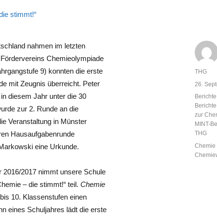
schland nahmen im letzten
s Fördervereins Chemieolympiade
ahrgangstufe 9) konnten die erste
Autor
THG
e mit Zeugnis überreicht. Peter
Veröffent
26. Sep
am
in diesem Jahr unter die 30
Kategor
Berichte
Bericht
urde zur 2. Runde an die
zur Che
ie Veranstaltung in Münster
MINT-Be
teren Hausaufgabenrunde
THG
Schlagw
 Markowski eine Urkunde.
Chemie -
Chemiew
hr 2016/2017 nimmt unsere Schule
emie – die stimmt!“ teil.
Chemie
. bis 10. Klassenstufen einen
n eines Schuljahres lädt die erste