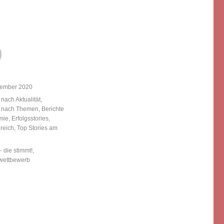
licht
tember 2020
ien
 nach Aktualität
,
e nach Themen
,
Berichte
mie
,
Erfolgsstories
,
reich
,
Top Stories am
örter
 die stimmt!
,
ettbewerb