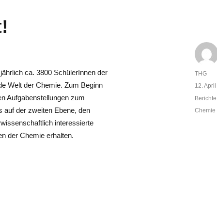
!
 jährlich ca. 3800 SchülerInnen der
Autor
THG
rende Welt der Chemie. Zum Beginn
Veröffent
12. Apri
am
hten Aufgabenstellungen zum
Kategor
Bericht
s auf der zweiten Ebene, den
Schlagw
Chemie -
issenschaftlich interessierte
men der Chemie erhalten.