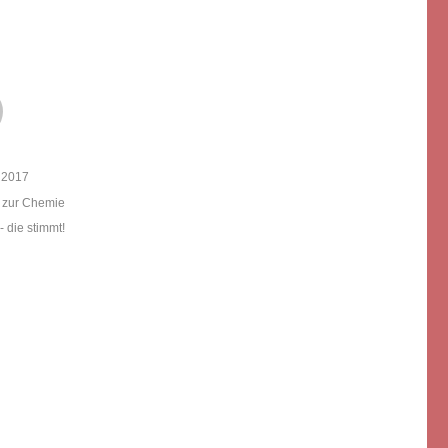
licht
l 2017
ien
e zur Chemie
örter
 die stimmt!