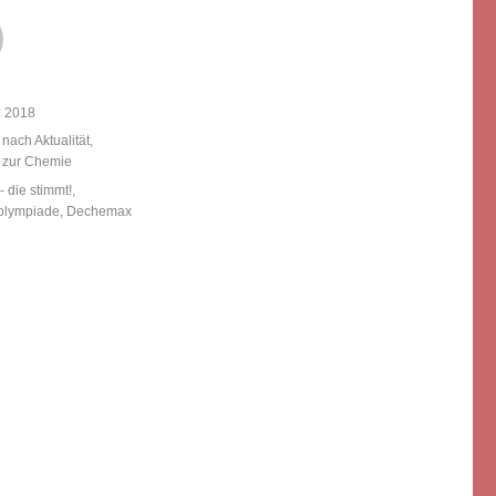
licht
z 2018
ien
 nach Aktualität
,
e zur Chemie
örter
 die stimmt!
,
olympiade
,
Dechemax