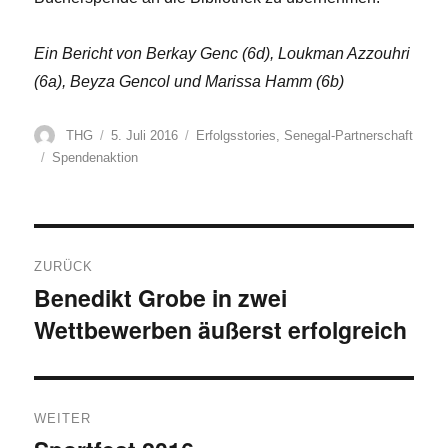
Ein Bericht von Berkay Genc (6d), Loukman Azzouhri
(6a), Beyza Gencol und Marissa Hamm (6b)
Autor
Veröffentlicht
Kategorien
THG
5. Juli 2016
Erfolgsstories
,
Senegal-Partnerschaft
am
Schlagwörter
Spendenaktion
Beitragsnavigation
ZURÜCK
Benedikt Grobe in zwei
Vorheriger
Wettbewerben äußerst erfolgreich
Beitrag:
WEITER