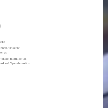
licht
2018
ien
 nach Aktualität
,
tories
örter
dicap International
,
erkauf
,
Spendenaktion