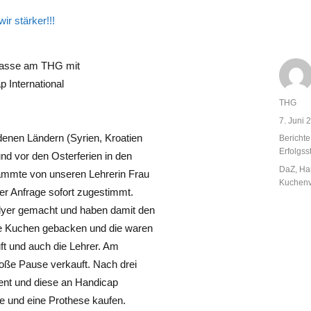
Klasse am THG mit
 International
Autor
THG
Veröffent
7. Juni 
am
denen Ländern (Syrien, Kroatien
Kategor
Berichte
Erfolgss
d vor den Osterferien in den
Schlagw
DaZ
,
Han
ammte von unseren Lehrerin Frau
Kuchenv
er Anfrage sofort zugestimmt.
 Flyer gemacht und haben damit den
ne Kuchen gebacken und die waren
t und auch die Lehrer. Am
oße Pause verkauft. Nach drei
ient und diese an Handicap
le und eine Prothese kaufen.