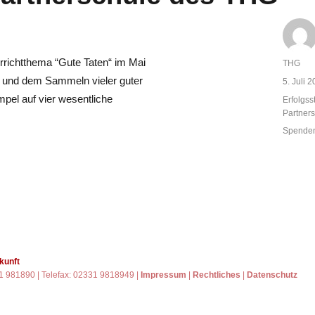
rrichtthema “Gute Taten“ im Mai
Autor
THG
n und dem Sammeln vieler guter
Veröffent
5. Juli 
am
mpel auf vier wesentliche
Kategor
Erfolgss
Partners
Schlagw
Spenden
kunft
31 981890 | Telefax: 02331 9818949 |
Impressum
|
Rechtliches
|
Datenschutz