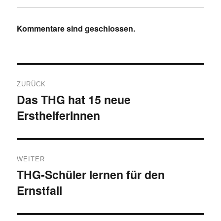
Kommentare sind geschlossen.
Beitragsnavigation
ZURÜCK
Das THG hat 15 neue
Vorheriger
ErsthelferInnen
Beitrag:
WEITER
THG-Schüler lernen für den
Nächster
Ernstfall
Beitrag: