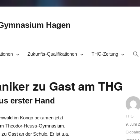
-Gymnasium Hagen
ationen
Zukunfts-Qualifikationen
THG-Zeitung
aniker zu Gast am THG
us erster Hand
Autor
THG
genwald im Kongo bekamen jetzt
Veröffent
9. Juni 
se am Theodor-Heuss-Gymnasium.
am
Kategor
Globale
 zu Gast an der Schule. Er ist u.a.
Schlagw