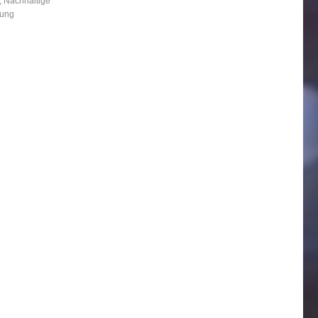
,
Nachhaltige
lung