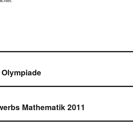
chtet.
on
e Olympiade
erbs Mathematik 2011