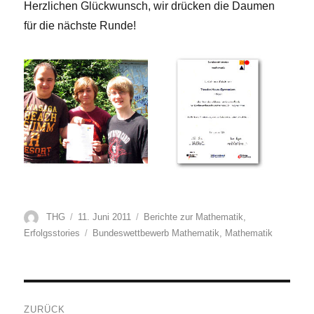
Herzlichen Glückwunsch, wir drücken die Daumen
für die nächste Runde!
Autor
Veröffentlicht
Kategorien
THG
11. Juni 2011
Berichte zur Mathematik
,
am
Schlagwörter
Erfolgsstories
Bundeswettbewerb Mathematik
,
Mathematik
Beitragsnavigation
ZURÜCK