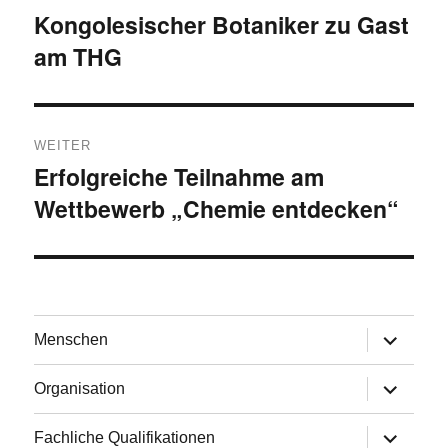
Kongolesischer Botaniker zu Gast
Vorheriger
am THG
Beitrag:
WEITER
Erfolgreiche Teilnahme am
Nächster
Wettbewerb „Chemie entdecken“
Beitrag:
Untermen
Menschen
anzeigen
Untermen
Organisation
anzeigen
Untermen
Fachliche Qualifikationen