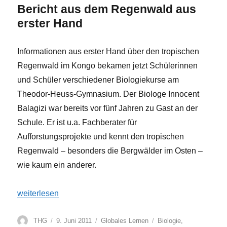
Bericht aus dem Regenwald aus
erster Hand
Informationen aus erster Hand über den tropischen
Regenwald im Kongo bekamen jetzt Schülerinnen
und Schüler verschiedener Biologiekurse am
Theodor-Heuss-Gymnasium. Der Biologe Innocent
Balagizi war bereits vor fünf Jahren zu Gast an der
Schule. Er ist u.a. Fachberater für
Aufforstungsprojekte und kennt den tropischen
Regenwald – besonders die Bergwälder im Osten –
wie kaum ein anderer.
„Kongolesischer Botaniker zu Gast am THG“
weiterlesen
Autor
Veröffentlicht
Kategorien
Schlagwörter
THG
9. Juni 2011
Globales Lernen
Biologie
,