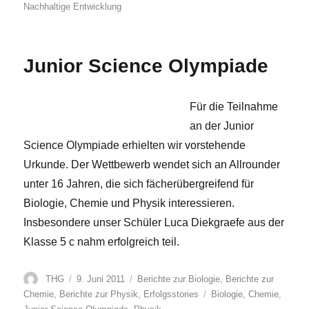
am
Nachhaltige Entwicklung
Junior Science Olympiade
Für die Teilnahme
an der Junior
Science Olympiade erhielten wir vorstehende
Urkunde. Der Wettbewerb wendet sich an Allrounder
unter 16 Jahren, die sich fächerübergreifend für
Biologie, Chemie und Physik interessieren.
Insbesondere unser Schüler Luca Diekgraefe aus der
Klasse 5 c nahm erfolgreich teil.
Autor
Veröffentlicht
Kategorien
THG
9. Juni 2011
Berichte zur Biologie
,
Berichte zur
am
Schlagwörter
Chemie
,
Berichte zur Physik
,
Erfolgsstories
Biologie
,
Chemie
,