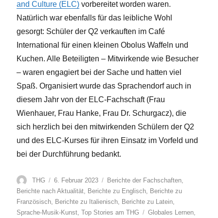
and Culture (ELC)
vorbereitet worden waren.
Natürlich war ebenfalls für das leibliche Wohl
gesorgt: Schüler der Q2 verkauften im Café
International für einen kleinen Obolus Waffeln und
Kuchen. Alle Beteiligten – Mitwirkende wie Besucher
– waren engagiert bei der Sache und hatten viel
Spaß. Organisiert wurde das Sprachendorf auch in
diesem Jahr von der ELC-Fachschaft (Frau
Wienhauer, Frau Hanke, Frau Dr. Schurgacz), die
sich herzlich bei den mitwirkenden Schülern der Q2
und des ELC-Kurses für ihren Einsatz im Vorfeld und
bei der Durchführung bedankt.
Autor
Veröffentlicht
Kategorien
THG
6. Februar 2023
Berichte der Fachschaften
,
am
Berichte nach Aktualität
,
Berichte zu Englisch
,
Berichte zu
Französisch
,
Berichte zu Italienisch
,
Berichte zu Latein
,
Schlagwörter
Sprache-Musik-Kunst
,
Top Stories am THG
Globales Lernen
,