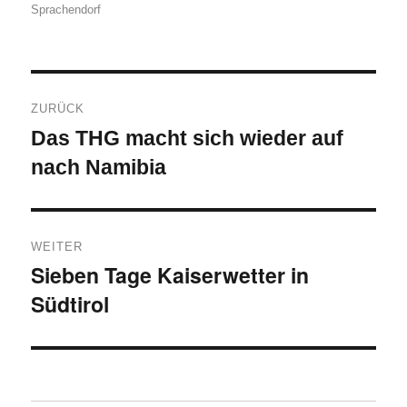
Sprachendorf
Beitragsnavigation
ZURÜCK
Das THG macht sich wieder auf
Vorheriger
Beitrag:
nach Namibia
WEITER
Sieben Tage Kaiserwetter in
Nächster
Südtirol
Beitrag: