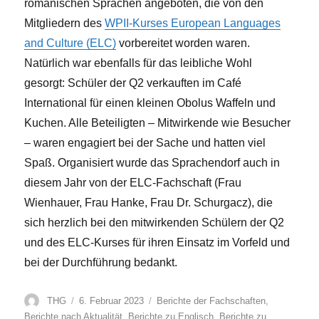
romanischen Sprachen angeboten, die von den
Mitgliedern des
WPII-Kurses European Languages
and Culture (ELC)
vorbereitet worden waren.
Natürlich war ebenfalls für das leibliche Wohl
gesorgt: Schüler der Q2 verkauften im Café
International für einen kleinen Obolus Waffeln und
Kuchen. Alle Beteiligten – Mitwirkende wie Besucher
– waren engagiert bei der Sache und hatten viel
Spaß. Organisiert wurde das Sprachendorf auch in
diesem Jahr von der ELC-Fachschaft (Frau
Wienhauer, Frau Hanke, Frau Dr. Schurgacz), die
sich herzlich bei den mitwirkenden Schülern der Q2
und des ELC-Kurses für ihren Einsatz im Vorfeld und
bei der Durchführung bedankt.
Autor
Veröffentlicht
Kategorien
THG
6. Februar 2023
Berichte der Fachschaften
,
am
Berichte nach Aktualität
,
Berichte zu Englisch
,
Berichte zu