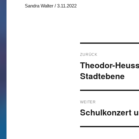
Sandra Walter / 3.11.2022
Beitragsnavigati
ZURÜCK
Theodor-Heuss
Vorheriger
Beitrag:
Stadtebene
WEITER
Schulkonzert 
Nächster
Beitrag: