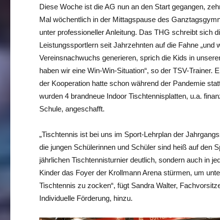
Diese Woche ist die AG nun an den Start gegangen, zehn 5
Mal wöchentlich in der Mittagspause des Ganztagsgymn
unter professioneller Anleitung. Das THG schreibt sich 
Leistungssportlern seit Jahrzehnten auf die Fahne „und 
Vereinsnachwuchs generieren, sprich die Kids in unsere
haben wir eine Win-Win-Situation“, so der TSV-Trainer.
der Kooperation hatte schon während der Pandemie stat
wurden 4 brandneue Indoor Tischtennisplatten, u.a. fina
Schule, angeschafft.
„Tischtennis ist bei uns im Sport-Lehrplan der Jahrgangs
die jungen Schülerinnen und Schüler sind heiß auf den Sp
jährlichen Tischtennisturnier deutlich, sondern auch in 
Kinder das Foyer der Krollmann Arena stürmen, um unte
Tischtennis zu zocken“, fügt Sandra Walter, Fachvorsitz
Individuelle Förderung, hinzu.