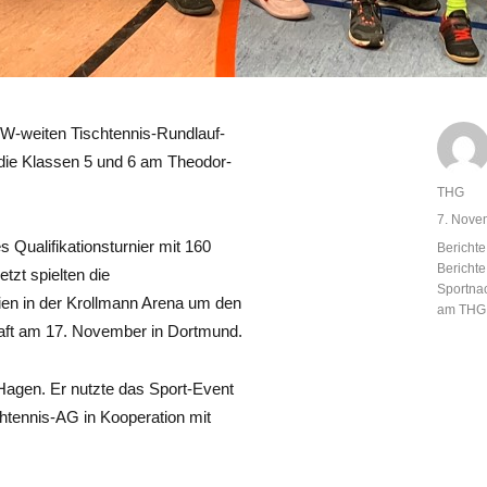
RW-weiten Tischtennis-Rundlauf-
 die Klassen 5 und 6 am Theodor-
Autor
THG
Veröffent
7. Nove
am
s Qualifikationsturnier mit 160
Kategor
Berichte
Bericht
tzt spielten die
Sportna
rien in der Krollmann Arena um den
am THG
chaft am 17. November in Dortmund.
Hagen. Er nutzte das Sport-Event
chtennis-AG in Kooperation mit