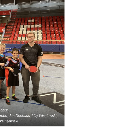
echts:
obe, Jan Drinhaus, Lilly Wisniewski,
ike Rybinski