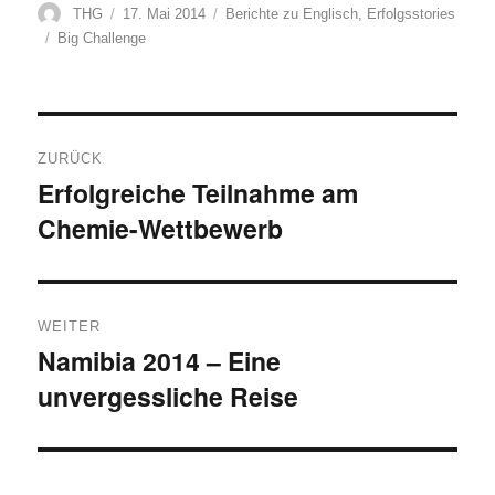
Autor
Veröffentlicht
Kategorien
THG
17. Mai 2014
Berichte zu Englisch
,
Erfolgsstories
am
Schlagwörter
Big Challenge
Beitragsnavigation
ZURÜCK
Erfolgreiche Teilnahme am
Vorheriger
Chemie-Wettbewerb
Beitrag:
WEITER
Namibia 2014 – Eine
Nächster
unvergessliche Reise
Beitrag: