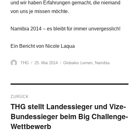
und wir haben Erfahrungen gemacht, die niemand
von uns je missen möchte.
Namibia 2014 – es bleibt für immer unvergesslich!
Ein Bericht von Nicole Laqua
Autor
Veröffentlicht
Kategorien
THG
25. Mai 2014
Globales Lernen
,
Namibia
am
Beitragsnavigation
ZURÜCK
THG stellt Landessieger und Vize-
Vorheriger
Bundessieger beim Big Challenge-
Beitrag:
Wettbewerb