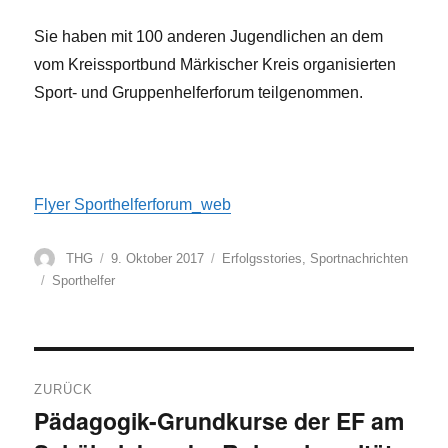
Sie haben mit 100 anderen Jugendlichen an dem
vom Kreissportbund Märkischer Kreis organisierten
Sport- und Gruppenhelferforum teilgenommen.
Flyer Sporthelferforum_web
Autor
Veröffentlicht
Kategorien
THG
9. Oktober 2017
Erfolgsstories
,
Sportnachrichten
am
Schlagwörter
Sporthelfer
Beitragsnavigation
ZURÜCK
Pädagogik-Grundkurse der EF am
Vorheriger
Beitrag: