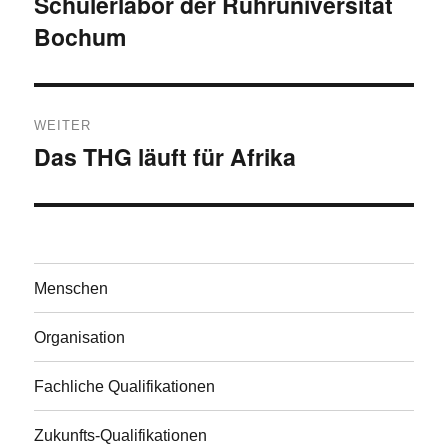
Schülerlabor der Ruhruniversität
Bochum
WEITER
Das THG läuft für Afrika
Nächster
Beitrag:
Menschen
Organisation
Fachliche Qualifikationen
Zukunfts-Qualifikationen