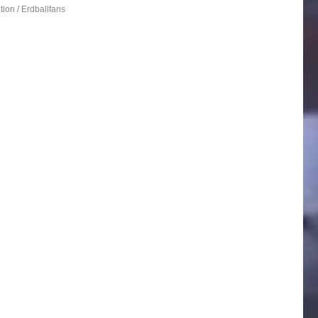
ion / Erdballfans
örter