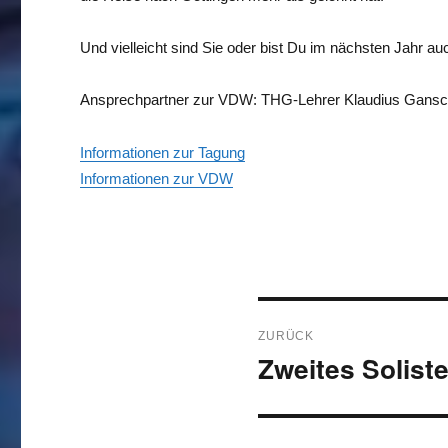
Und vielleicht sind Sie oder bist Du im nächsten Jahr au
Ansprechpartner zur VDW: THG-Lehrer Klaudius Ganscz
Informationen zur Tagung
Informationen zur VDW
Beitragsnavigati
ZURÜCK
Zweites Solist
Vorheriger
Beitrag: