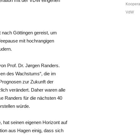
peration mit der VDW eingehen
Kooperat
Schlagw
VdW
 nach Göttingen gereist, um
affeepause mit hochrangigen
udern.
von Prof. Dr. Jørgen Randers.
zen des Wachstums“, die im
 Prognosen zur Zukunft der
lich verändert. Daher waren alle
e Randers für die nächsten 40
rstellen würde.
, hat seinen eigenen Horizont auf
tion aus Hagen einig, dass sich