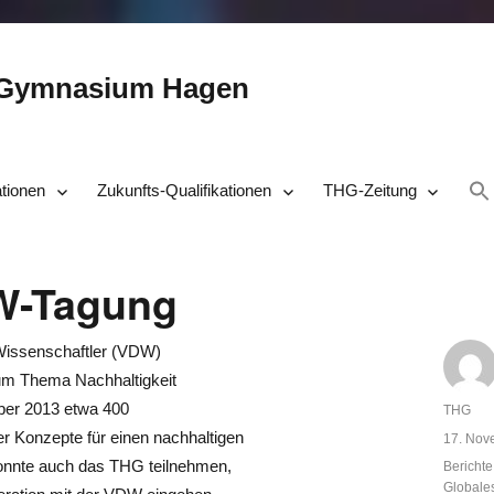
-Gymnasium Hagen
ationen
Zukunfts-Qualifikationen
THG-Zeitung
W-Tagung
Wissenschaftler (VDW)
zum Thema Nachhaltigkeit
mber 2013 etwa 400
Autor
THG
r Konzepte für einen nachhaltigen
Veröffent
17. Nov
am
onnte auch das THG teilnehmen,
Kategor
Berichte
Globale