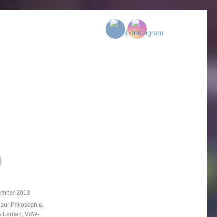
licht
ember 2013
ien
 zur Philosophie
,
s Lernen
,
VdW-