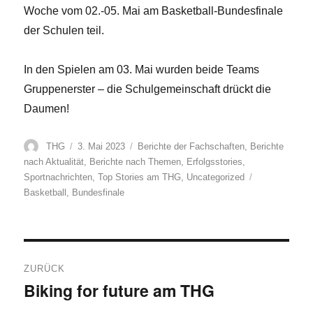
Woche vom 02.-05. Mai am Basketball-Bundesfinale
der Schulen teil.
In den Spielen am 03. Mai wurden beide Teams
Gruppenerster – die Schulgemeinschaft drückt die
Daumen!
Autor
Veröffentlicht
Kategorien
THG
3. Mai 2023
Berichte der Fachschaften
,
Berichte
am
nach Aktualität
,
Berichte nach Themen
,
Erfolgsstories
,
Schlagwörter
Sportnachrichten
,
Top Stories am THG
,
Uncategorized
Basketball
,
Bundesfinale
Beitragsnavigation
ZURÜCK
Biking for future am THG
Vorheriger
Beitrag: