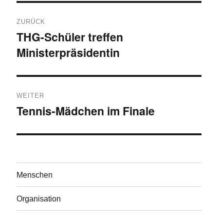
Beitragsnavigation
ZURÜCK
THG-Schüler treffen
Vorheriger
Ministerpräsidentin
Beitrag:
WEITER
Tennis-Mädchen im Finale
Nächster
Beitrag:
Menschen
Organisation