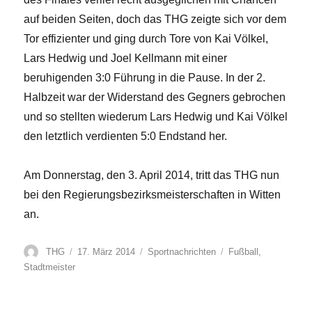
auf beiden Seiten, doch das THG zeigte sich vor dem
Tor effizienter und ging durch Tore von Kai Völkel,
Lars Hedwig und Joel Kellmann mit einer
beruhigenden 3:0 Führung in die Pause. In der 2.
Halbzeit war der Widerstand des Gegners gebrochen
und so stellten wiederum Lars Hedwig und Kai Völkel
den letztlich verdienten 5:0 Endstand her.
Am Donnerstag, den 3. April 2014, tritt das THG nun
bei den Regierungsbezirksmeisterschaften in Witten
an.
Autor
Veröffentlicht
Kategorien
Schlagwörter
THG
17. März 2014
Sportnachrichten
Fußball
,
am
Stadtmeister