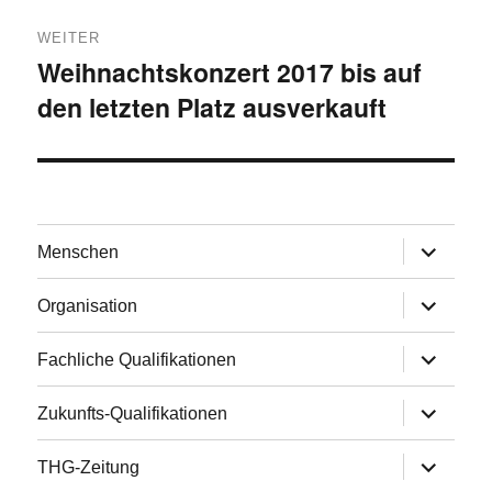
WEITER
Weihnachtskonzert 2017 bis auf
Nächster
den letzten Platz ausverkauft
Beitrag:
Untermen
Menschen
anzeigen
Untermen
Organisation
anzeigen
Untermen
Fachliche Qualifikationen
anzeigen
Untermen
Zukunfts-Qualifikationen
anzeigen
Untermen
THG-Zeitung
anzeigen