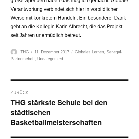
große Spenden haben das möglich gemacht. Globale
Verantwortung verbindet sich hier in vorbildlicher
Weise mit konkretem Handeln. Ein besonderer Dank
geht an die Kollegin Karin Albrecht, die das Projekt
seit Jahren unermüdlich betreut.
Autor
Veröffentlicht
Kategorien
THG
11. Dezember 2017
Globales Lernen
,
Senegal-
am
Partnerschaft
,
Uncategorized
Beitragsnavigation
ZURÜCK
THG stärkste Schule bei den
Vorheriger
städtischen
Beitrag:
Basketballmeisterschaften