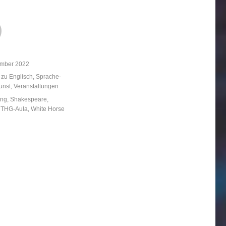
licht
ember 2022
ien
 zu Englisch
,
Sprache-
unst
,
Veranstaltungen
örter
ung
,
Shakespeare
,
,
THG-Aula
,
White Horse