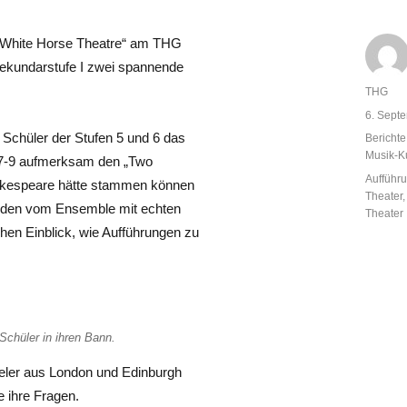
n „White Horse Theatre“ am THG
 Sekundarstufe I zwei spannende
Autor
THG
Veröffent
6. Sept
am
Schüler der Stufen 5 und 6 das
Kategor
Berichte
Musik-K
 7-9 aufmerksam den „Two
Schlagw
Aufführ
hakespeare hätte stammen können
Theater
urden vom Ensemble mit echten
Theater
hen Einblick, wie Aufführungen zu
Schüler in ihren Bann.
eler aus London und Edinburgh
e ihre Fragen.