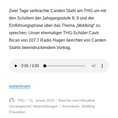
Zwei Tage verbrachte Carsten Stahl am THG um mit
den Schülern der Jahrgangsstufe 8, 9 und der
Einführungsphase über das Thema „Mobbing“ zu
sprechen. Unser ehemaliger THG-Schüler Cavit
Bican von 107.7 Radio Hagen berichtet von Carsten
Stahls beeindruckendem Vortrag.
„Camp Stahl am THG“
weiterlesen
Autor
Veröffentlicht
Kategorien
THG
31. Januar 2018
Berichte nach Aktualität
,
am
Schlagwörter
Uncategorized
,
Veranstaltungen
Krisenteam
,
Mobbing
,
Prävention