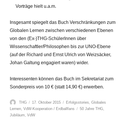
Vorträge hielt u.a.m.
Insgesamt spiegelt das Buch Verschränkungen zum
Globalen Lernen zwischen verschiedenen Ebenen
von den (Ex-)THG-SchülerInnen über
Wissenschaftler/Philosophen bis zur UNO-Ebene
(auf der Richard und Ernst Ulrich von Weizsäcker,
Johan Galtung engagiert waren) wider.
Interessenten können das Buch im Sekretariat zum
Sonderpreis von 10 € (statt 14,90 €) erwerben.
Autor
Veröffentlicht
Kategorien
THG
17. Oktober 2015
Erfolgsstories
,
Globales
am
Schlagwörter
Lernen
,
VdW-Kooperation / Erdballfans
50 Jahre THG
,
Jubiläum
,
VdW