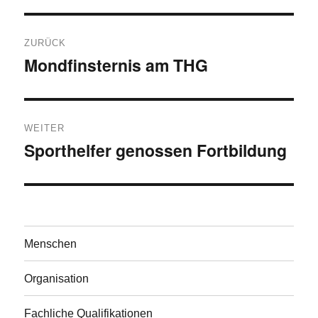
Beitragsnavigation
ZURÜCK
Mondfinsternis am THG
Vorheriger
Beitrag:
WEITER
Sporthelfer genossen Fortbildung
Nächster
Beitrag:
Menschen
Organisation
Fachliche Qualifikationen